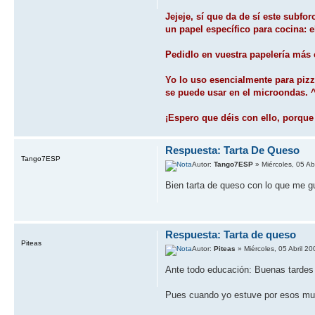
Jejeje, sí­ que da de sí­ este sub
un papel especí­fico para cocina: 
Pedidlo en vuestra papelerí­a más
Yo lo uso esencialmente para pizz
se puede usar en el microondas. 
¡Espero que déis con ello, porqu
Respuesta: Tarta De Queso
Tango7ESP
Autor:
Tango7ESP
» Miércoles, 05 Ab
Bien tarta de queso con lo que me 
Respuesta: Tarta de queso
Piteas
Autor:
Piteas
» Miércoles, 05 Abril 2
Ante todo educación: Buenas tardes
Pues cuando yo estuve por esos mund