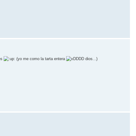
sos
(yo me como la tarta entera
DDD dios...)