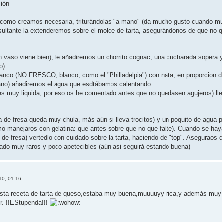
ción
 como creamos necesaria, triturándolas "a mano" (da mucho gusto cuando mue
sultante la extenderemos sobre el molde de tarta, asegurándonos de que no q
 vaso viene bien), le añadiremos un chorrito cognac, una cucharada sopera y
o).
nco (NO FRESCO, blanco, como el "Philladelpia") con nata, en proporcion d
ano) añadiremos el agua que esdtábamos calentando.
 es muy liquida, por eso os he comentado antes que no quedasen agujeros) lle
 de fresa queda muy chula, más aún si lleva trocitos) y un poquito de agua p
 manejaros con gelatina: que antes sobre que no que falte). Cuando se haya t
 de fresa) vertedlo con cuidado sobre la tarta, haciendo de "top". Aseguraos 
ado muy raros y poco apetecibles (aún asi seguirá estando buena)
10, 01:16
ce esta receta de tarta de queso,estaba muy buena,muuuuyy rica,y además mu
r. !!EStupenda!!!