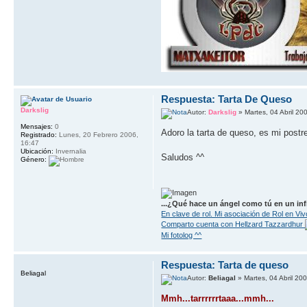
Respuesta: Tarta De Queso
Darkslig
Autor:
Darkslig
» Martes, 04 Abril 20
Mensajes:
0
Adoro la tarta de queso, es mi postr
Registrado:
Lunes, 20 Febrero 2006,
16:47
Ubicación:
Invernalia
Saludos ^^
Género:
...¿Qué hace un ángel como tú en un inf
En clave de rol. Mi asociación de Rol en Viv
Comparto cuenta con Hellzard Tazzardhur
Mi fotolog ^^
Respuesta: Tarta de queso
Beliagal
Autor:
Beliagal
» Martes, 04 Abril 20
Mmh...tarrrrrrtaaa...mmh...