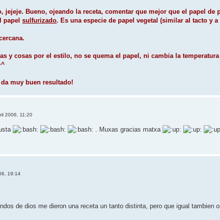
foro, jejeje. Bueno, ojeando la receta, comentar que mejor que el papel de
el papel
sulfurizado
. Es una especie de papel vegetal (similar al tacto y 
 cercana.
as y cosas por el estilo, no se quema el papel, ni cambia la temperatur
^^
e da muy buen resultado!
ril 2006, 11:20
gusta
. Muxas gracias matxa
006, 19:14
os de dios me dieron una receta un tanto distinta, pero que igual tambien 