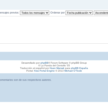
ensajes previos:
Ordenar por
Desarrollado por
phpBB
® Forum Software © phpBB Group
© La Panda del Centollo '05
Traducción al español por
Huan Manwë
para
phpBB España
Portal:
Kiss Portal Engine
© 2013
Michael O'Toole
omentarios son de sus respectivos autores.