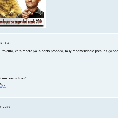
06, 16:46
e favorito, esta receta ya la habia probado, muy recomendable para los golo
ierno como el mío?...
o
06, 23:03