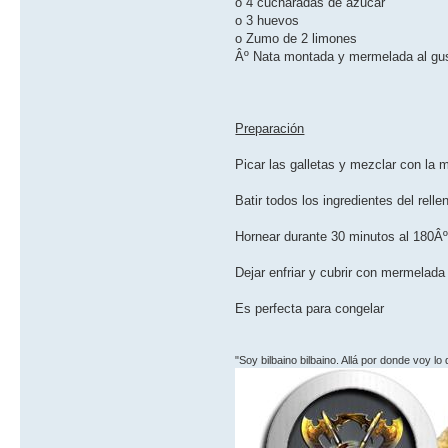
o 4 cucharadas de azucar
o 3 huevos
o Zumo de 2 limones
Âº Nata montada y mermelada al gu
Preparación
Picar las galletas y mezclar con la 
Batir todos los ingredientes del rell
Hornear durante 30 minutos al 180Â
Dejar enfriar y cubrir con mermelada
Es perfecta para congelar
"Soy bilbaino bilbaino. Allá por donde voy lo