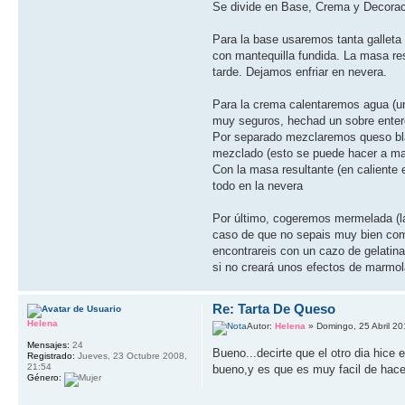
Se divide en Base, Crema y Decora
Para la base usaremos tanta galleta
con mantequilla fundida. La masa re
tarde. Dejamos enfriar en nevera.
Para la crema calentaremos agua (un
muy seguros, hechad un sobre enter
Por separado mezclaremos queso bla
mezclado (esto se puede hacer a m
Con la masa resultante (en caliente
todo en la nevera
Por último, cogeremos mermelada (la
caso de que no sepais muy bien como
encontrareis con un cazo de gelatina
si no creará unos efectos de marmol
Re: Tarta De Queso
Helena
Autor:
Helena
» Domingo, 25 Abril 20
Mensajes:
24
Bueno...decirte que el otro dia hi
Registrado:
Jueves, 23 Octubre 2008,
21:54
bueno,y es que es muy facil de hace
Género: