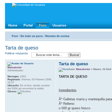
Home
Portal
Foro
Usuarios
Foro
‹
De todo un poco
‹
Recetas de cocina
Tarta de queso
Publicar respuesta
Tarta de queso
Matxakeitor
Autor:
Matxakeitor
» Martes, 04 Abril
Administrador
TARTA DE QUESO
Mensajes:
1602
Registrado:
Viernes, 03 Febrero 2006,
10:57
Ubicación:
En el foro, desde octubre
del 2004 sin encontrar la salida
Ingredientes
Género:
Âº Galletas marí­a y mantequilla para
Âº Relleno:
o 500 gr queso fresco