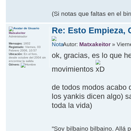
(Si notas que faltas en el b
Re: Esto Empieza, 
Matxakeitor
Administrador
Autor:
Matxakeitor
» Viern
Mensajes:
1602
Registrado:
Viernes, 03
Febrero 2006, 10:57
ok, gracias, es lo que h
Ubicación:
En el foro,
desde octubre del 2004 sin
encontrar la salida
Género:
movimientos
de todos modos acabo d
los yankis dicen algo) s
toda la vida)
"Soy bilbaino bilbaino. Allá 