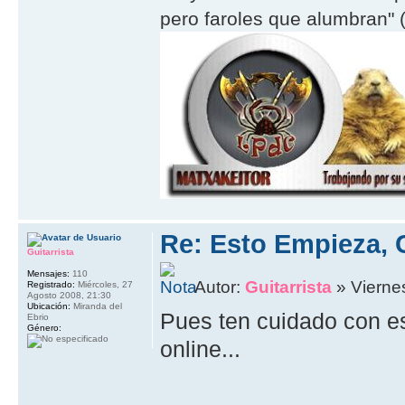
pero faroles que alumbran" (
Re: Esto Empieza, 
Guitarrista
Mensajes:
110
Autor:
Guitarrista
» Viernes
Registrado:
Miércoles, 27
Agosto 2008, 21:30
Ubicación:
Miranda del
Pues ten cuidado con es
Ebrio
Género:
online...