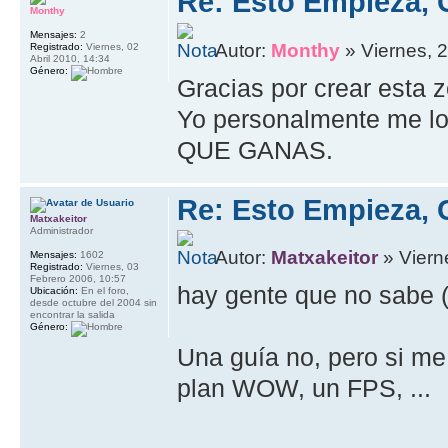
Re: Esto Empieza, 
Monthy
Mensajes:
2
Autor:
Monthy
» Viernes, 2
Registrado:
Viernes, 02
Abril 2010, 14:34
Género:
Gracias por crear esta 
Yo personalmente me lo p
QUE GANAS.
Re: Esto Empieza, 
Matxakeitor
Administrador
Autor:
Matxakeitor
» Viern
Mensajes:
1602
Registrado:
Viernes, 03
Febrero 2006, 10:57
hay gente que no sabe (
Ubicación:
En el foro,
desde octubre del 2004 sin
encontrar la salida
Género:
Una guía no, pero si me
plan WOW, un FPS, ...