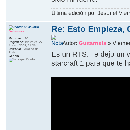
Última edición por Jesur el Vier
Re: Esto Empieza, 
Guitarrista
Mensajes:
110
Autor:
Guitarrista
» Viernes
Registrado:
Miércoles, 27
Agosto 2008, 21:30
Ubicación:
Miranda del
Es un RTS. Te dejo un 
Ebrio
Género:
starcraft 1 para que te 