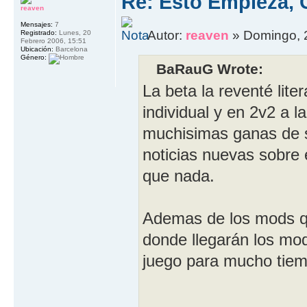
Re: Esto Empieza, 
reaven
Mensajes:
7
Autor:
reaven
» Domingo, 2
Registrado:
Lunes, 20
Febrero 2006, 15:51
Ubicación:
Barcelona
Género:
BaRauG Wrote:
La beta la reventé liter
individual y en 2v2 a l
muchisimas ganas de s
noticias nuevas sobre
que nada.
Ademas de los mods qu
donde llegarán los mod
juego para mucho tiem