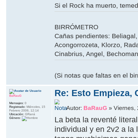
Si el Rock ha muerto, teme
BIRRÓMETRO
Cañas pendientes: Beliagal, 
Acongorrozeta, Klorzo, Rada
Cinabrius, Angel, Bechoman,
(Si notas que faltas en el b
Re: Esto Empieza, 
BaRauG
Mensajes:
0
Autor:
BaRauG
» Viernes, 
Registrado:
Miércoles, 15
Febrero 2006, 12:14
Ubicación:
GRaná
La beta la reventé litera
Género:
individual y en 2v2 a la