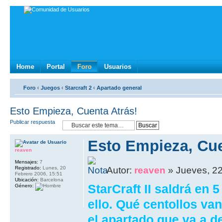
Home
Portal
Foro
Usuarios
Foro
‹
Juegos
‹
Starcraft 2
‹
Apartado general
Esto Empieza, Cuenta Atrás!
Publicar respuesta
Esto Empieza, Cue
reaven
Mensajes:
7
Registrado:
Lunes, 20
Autor:
reaven
» Jueves, 22
Febrero 2006, 15:51
Ubicación:
Barcelona
StarCraft II saldrá en
Género:
ello. Qué centollos va
el apartado que va a d