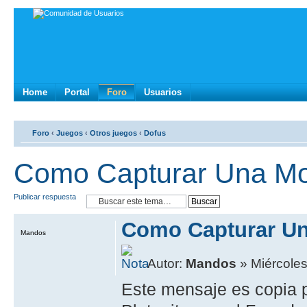
Home
Portal
Foro
Usuarios
Foro
‹
Juegos
‹
Otros juegos
‹
Dofus
Como Capturar Una Mo
Publicar respuesta
Como Capturar Un
Mandos
Autor:
Mandos
» Miércoles
Este mensaje es copia 