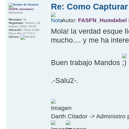
Re: Como Capturar
FASFN_Humdebel
Moderador
Autor:
FASFN_Humdebel
Mensajes:
34
Registrado:
Viernes, 24
Febrero 2006, 20:00
Mola! la verdad esque l
Ubicación:
There is Not
Place like 127.0.0.1
Género:
mucho.... y me ha intere
Buen trabajo Mandos
.-Salu2-.
Darth Citador -> Administro 