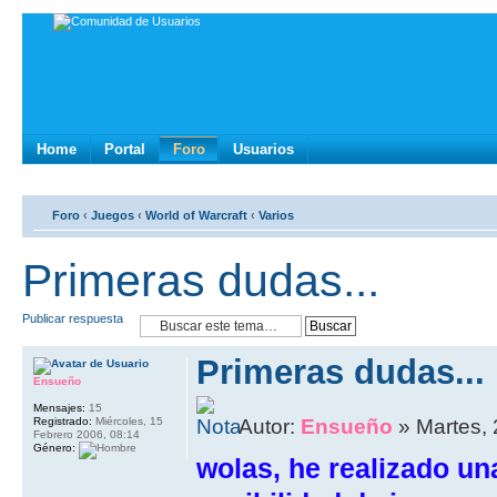
Home
Portal
Foro
Usuarios
Foro
‹
Juegos
‹
World of Warcraft
‹
Varios
Primeras dudas...
Publicar respuesta
Primeras dudas...
Ensueño
Mensajes:
15
Registrado:
Miércoles, 15
Autor:
Ensueño
» Martes, 
Febrero 2006, 08:14
Género:
wolas, he realizado un