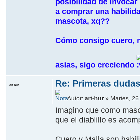
posibilidad de invocar 
a comprar una habilida
mascota, xq??
Cómo consigo cuero, ma
asias, sigo creciendo
Re: Primeras dudas.
art-hur
Autor:
art-hur
» Martes, 26
Imagino que como mascot
que el diablillo es ac
Cuero y Malla son habil