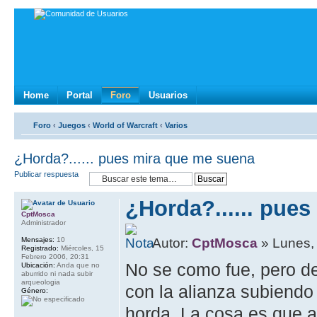
Home
Portal
Foro
Usuarios
Foro
‹
Juegos
‹
World of Warcraft
‹
Varios
¿Horda?...... pues mira que me suena
Publicar respuesta
¿Horda?...... pue
CptMosca
Administrador
Mensajes:
10
Autor:
CptMosca
» Lunes,
Registrado:
Miércoles, 15
Febrero 2006, 20:31
No se como fue, pero d
Ubicación:
Anda que no
aburrido ni nada subir
arqueologia
con la alianza subiend
Género:
horda. La cosa es que a 