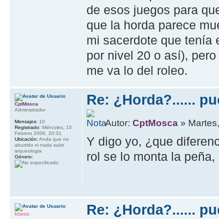
de esos juegos para q
que la horda parece muer
mi sacerdote que tenía e
por nivel 20 o así), pe
me va lo del roleo.
Re: ¿Horda?...... p
CptMosca
Administrador
Autor:
CptMosca
» Martes,
Mensajes:
10
Registrado:
Miércoles, 15
Febrero 2006, 20:31
Y digo yo, ¿que diferen
Ubicación:
Anda que no
aburrido ni nada subir
arqueologia
rol se lo monta la peña,
Género:
Re: ¿Horda?...... p
klorzo