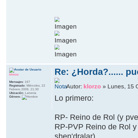
Re: ¿Horda?...... p
klorzo
Mensajes:
167
Autor:
klorzo
» Lunes, 15 
Registrado:
Miércoles, 22
Febrero 2006, 21:30
Ubicación:
Latveria
Lo primero:
Género:
RP- Reino de Rol (y pve
RP-PVP Reino de Rol y J
shen'dralar)