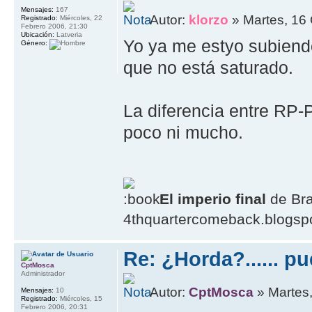
Mensajes:
167
Autor:
klorzo
» Martes, 16 
Registrado:
Miércoles, 22
Febrero 2006, 21:30
Ubicación:
Latveria
Yo ya me estyo subiend
Género:
que no está saturado.
La diferencia entre RP-
poco ni mucho.
El imperio final
de Br
4thquartercomeback.blogsp
Re: ¿Horda?...... p
CptMosca
Administrador
Autor:
CptMosca
» Martes,
Mensajes:
10
Registrado:
Miércoles, 15
Febrero 2006, 20:31