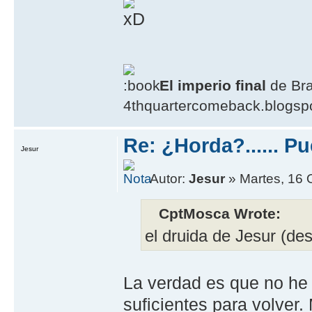
El imperio final
de Br
4thquartercomeback.blogsp
Re: ¿Horda?...... 
Jesur
Autor:
Jesur
» Martes, 16 
CptMosca Wrote:
el druida de Jesur (d
La verdad es que no he 
suficientes para volver