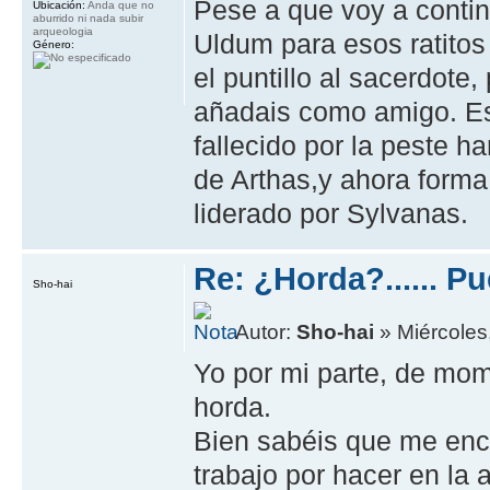
Pese a que voy a contin
Ubicación:
Anda que no
aburrido ni nada subir
arqueologia
Uldum para esos ratitos
Género:
el puntillo al sacerdote
añadais como amigo. Es
fallecido por la peste h
de Arthas,y ahora forma
liderado por Sylvanas.
Re: ¿Horda?...... 
Sho-hai
Autor:
Sho-hai
» Miércoles
Yo por mi parte, de mom
horda.
Bien sabéis que me enc
trabajo por hacer en la