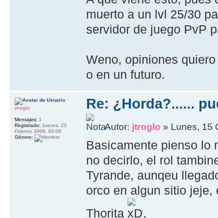
muerto a un lvl 25/30 pa
servidor de juego PvP p
Weno, opiniones quiero
o en un futuro.
Re: ¿Horda?...... p
jtroglo
Mensajes:
1
Autor:
jtroglo
» Lunes, 15 
Registrado:
Jueves, 23
Febrero 2006, 00:08
Género:
Basicamente pienso lo 
no decirlo, el rol tambin
Tyrande, aunqeu llegad
orco en algun sitio jeje
Thorita
.