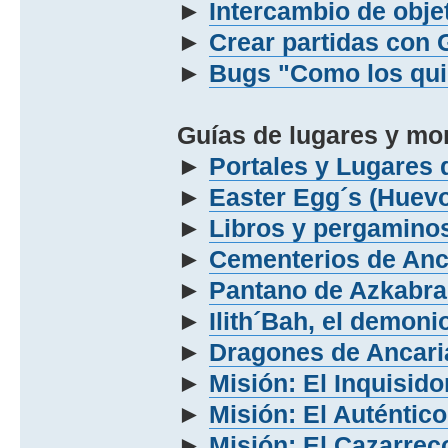
►
Intercambio de obje
►
Crear partidas con
►
Bugs "Como los qui
Guías de lugares y mo
►
Portales y Lugares 
►
Easter Egg´s (Huev
►
Libros y pergamino
►
Cementerios de Anc
►
Pantano de Azkabra
►
Ilith´Bah, el demon
►
Dragones de Ancari
►
Misión: El Inquisid
►
Misión: El Auténtic
►
Misión: El Cazarre