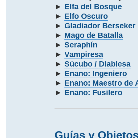
►
Elfa del Bosque
►
Elfo Oscuro
►
Gladiador Berseker
►
Mago de Batalla
►
Seraphí­n
►
Vampiresa
►
Súcubo / Diablesa
►
Enano: Ingeniero
►
Enano: Maestro de
►
Enano: Fusilero
Guías y Objeto