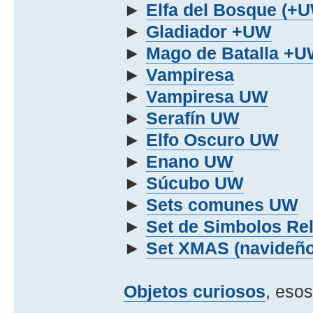
►
Elfa del Bosque (+
►
Gladiador +UW
►
Mago de Batalla +
►
Vampiresa
►
Vampiresa UW
►
Serafí­n UW
►
Elfo Oscuro UW
►
Enano UW
►
Súcubo UW
►
Sets comunes UW
►
Set de Simbolos Re
►
Set XMAS (navideño
Objetos curiosos
, esos