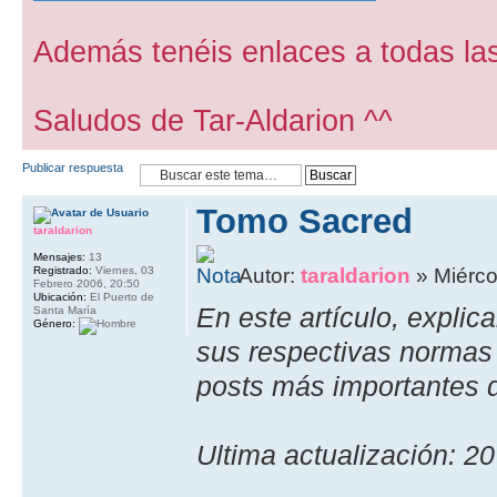
Además tenéis enlaces a todas las
Saludos de Tar-Aldarion ^^
Publicar respuesta
Tomo Sacred
taraldarion
Mensajes:
13
Registrado:
Viernes, 03
Autor:
taraldarion
» Miérco
Febrero 2006, 20:50
Ubicación:
El Puerto de
En este artí­culo, expli
Santa María
Género:
sus respectivas normas 
posts más importantes 
Ultima actualización: 2