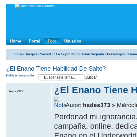
Home
Portal
Foro
Usuarios
Foro
‹
Juegos
‹
Sacred 1: La Leyenda del Arma Sagrada
‹
Personajes
‹
Enan
¿El Enano Tiene Habilidad De Salto?
Publicar respuesta
¿El Enano Tiene H
hades373
Autor:
hades373
» Miércole
Perdonad mi ignorancia,
campaña, online, dedica
Enano en el Underworld,