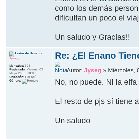
como los demás personaj
dificultan un poco el vi
Un saludo y Gracias!!
Re: ¿El Enano Tien
Jyseg
Mensajes:
323
Autor:
Jyseg
» Miércoles, 
Registrado:
Viernes, 05
Mayo 2006, 18:03
Ubicación:
Por ahí...
No, no puede. Ni la elf
Género:
El resto de pjs sí tiene a
Un saludo