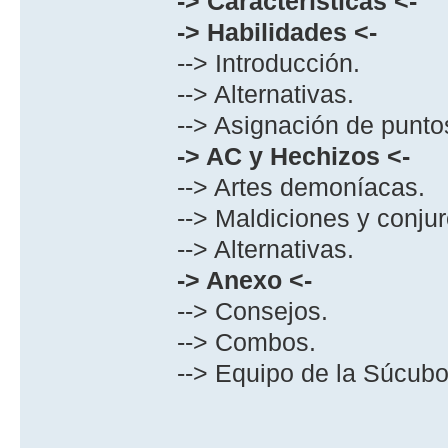
-> Caracterí­sticas <-
-> Habilidades <-
--> Introducción.
--> Alternativas.
--> Asignación de punt
-> AC y Hechizos <-
--> Artes demoní­acas.
--> Maldiciones y conju
--> Alternativas.
-> Anexo <-
--> Consejos.
--> Combos.
--> Equipo de la Súcubo