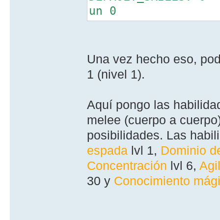
un 0
Una vez hecho eso, podre
1 (nivel 1).
Aquí­ pongo las habili
melee (cuerpo a cuerpo),
posibilidades. Las habil
espada
lvl 1,
Dominio d
Concentración
lvl 6,
Agi
30 y
Conocimiento mág