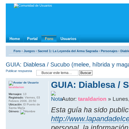
Home
Portal
Foro
Usuarios
Foro
‹
Juegos
‹
Sacred 1: La Leyenda del Arma Sagrada
‹
Personajes
‹
Diabl
GUIA: Diablesa / Sucubo (melee, hí­brida y mag
Publicar respuesta
GUIA: Diablesa / S
taraldarion
Mensajes:
13
Registrado:
Viernes, 03
Autor:
taraldarion
» Lunes,
Febrero 2006, 20:50
Ubicación:
El Puerto de
Esta guí­a ha sido publ
Santa María
Género:
http://www.lapandadelce
personal, la informació