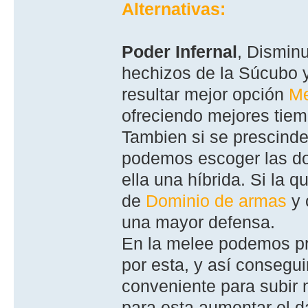
Alternativas:
Poder Infernal
, Dismin
hechizos de la Súcubo 
resultar mejor opción
Me
ofreciendo mejores tiem
Tambien si se prescind
podemos escoger las dos
ella una hí­brida. Si l
de
Dominio de armas
y 
una mayor defensa.
En la melee podemos pr
por esta, y así consegu
conveniente para subir 
para esta aumentar el d