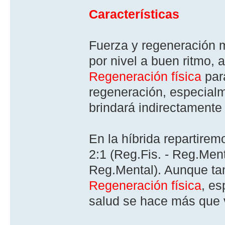
Caracterí­sticas
Fuerza y regeneración m
por nivel a buen ritmo, 
Regeneración fí­sica
par
regeneración, especial
brindará indirectamente
En la hí­brida repartire
2:1 (Reg.Fis. - Reg.Ment
Reg.Mental). Aunque ta
Regeneración fí­sica
, es
salud se hace más que v