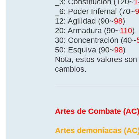
_3: Constitución (120~
1
_6: Poder Infernal (70~
12: Agilidad (90~
98
)
20: Armadura (90~
110
)
30: Concentración (40~
50: Esquiva (90~
98
)
Nota, estos valores son
cambios.
Artes de Combate (AC)
Artes demoní­acas (AC)