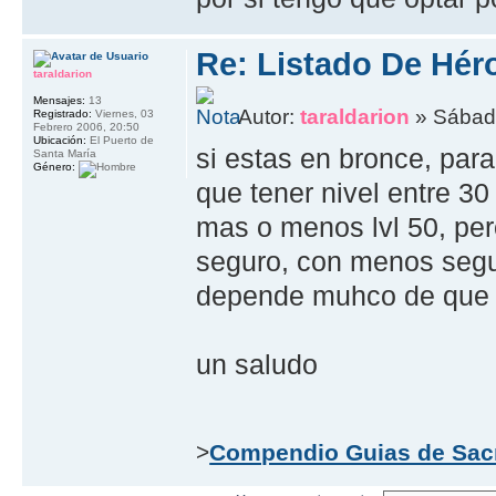
Re: Listado De Hér
taraldarion
Mensajes:
13
Autor:
taraldarion
» Sábado
Registrado:
Viernes, 03
Febrero 2006, 20:50
Ubicación:
El Puerto de
si estas en bronce, para
Santa María
Género:
que tener nivel entre 30
mas o menos lvl 50, per
seguro, con menos segu
depende muhco de que pe
un saludo
>
Compendio Guias de Sac