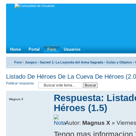
Home
Portal
Foro
Usuarios
Foro
‹
Juegos
‹
Sacred 1: La Leyenda del Arma Sagrada
‹
Guí­as y Objetos
‹
Listado De Héroes De La Cueva De Héroes (2.0
Publicar respuesta
Respuesta: Lista
Magnus X
Héroes (1.5)
Autor:
Magnus X
» Viernes
Tengo mas informacion T