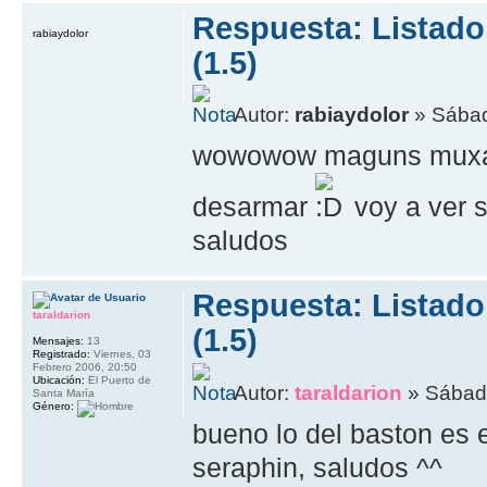
Respuesta: Listad
rabiaydolor
(1.5)
Autor:
rabiaydolor
» Sábad
wowowow maguns muxas 
desarmar
voy a ver s
saludos
Respuesta: Listad
taraldarion
(1.5)
Mensajes:
13
Registrado:
Viernes, 03
Febrero 2006, 20:50
Ubicación:
El Puerto de
Autor:
taraldarion
» Sábado
Santa María
Género:
bueno lo del baston es 
seraphin, saludos ^^