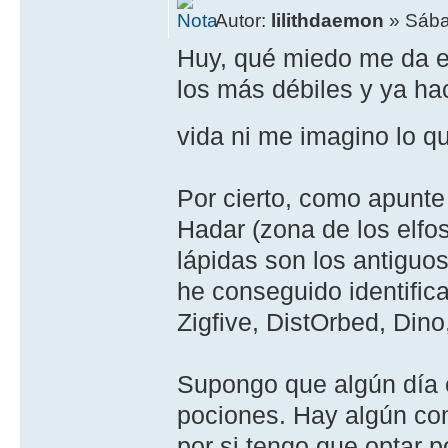
Autor:
lilithdaemon
» Sába
Huy, qué miedo me da en
los más débiles y ya h
vida ni me imagino lo 
Por cierto, como apunte 
Hadar (zona de los elfos
lápidas son los antiguo
he conseguido identifica
Zigfive, DistOrbed, Dino
Supongo que algún día 
pociones. Hay algún co
por si tengo que optar 