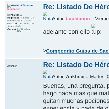
Re: Listado De Hér
taraldarion
Mensajes:
13
Autor:
taraldarion
» Vierne
Registrado:
Viernes, 03
Febrero 2006, 20:50
Ubicación:
El Puerto de
Santa María
Género:
adelante con ello
>
Compendio Guias de Sac
Re: Listado De Hér
Ankhser
Autor:
Ankhser
» Martes, 
Buenas, una pregunta, p
hago nada mas que mata
quitan muchas pociones
experiencia y nada de o