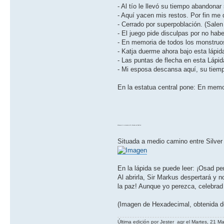
- Al tí­o le llevó su tiempo abandon
- Aquí­ yacen mis restos. Por fin me
- Cerrado por superpoblación. (Sale
- El juego pide disculpas por no hab
- En memoria de todos los monstruo
- Katja duerme ahora bajo esta lápida
- Las puntas de flecha en esta Lápid
- Mi esposa descansa aquí­, su tiemp
En la estatua central pone: En mem
Volumen 4: La tumba de Sir Markus de Endlich
Situada a medio camino entre Silver 
En la lápida se puede leer: ¡Osad pe
Al abrirla, Sir Markus despertará y 
la paz! Aunque yo perezca, celebrad
(Imagen de Hexadecima​​l, obtenida 
Última edición por Jester_agr el Martes, 21 M