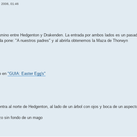
o 2006, 01:46
ino entre Hedgenton y Drakenden. La entrada por ambos lados es un pasadiz
ida pone: "A nuestros padres" y al abrirla obtenemos la Maza de Thorwyn
fo en
"GUIA: Easter Egg's"
tra al norte de Hedgenton, al lado de un árbol con ojos y boca de un aspect
zo sin fondo de un mago