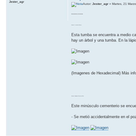
Jester_agr
Autor:
Jester_agr
» Martes, 21 Marz
Cementerios de Ancaria
Volumen 7: La tumba de Thorwyn
Esta tumba se encuentra a medio cam
hay un árbol y una tumba. En la láp
(Imagenes de Hexadecima​l) Más in
Volumen 8: Hedgenton (El árbol maldito)
Este minúsculo cementerio se encuen
- Se metió accidentalmente en el po