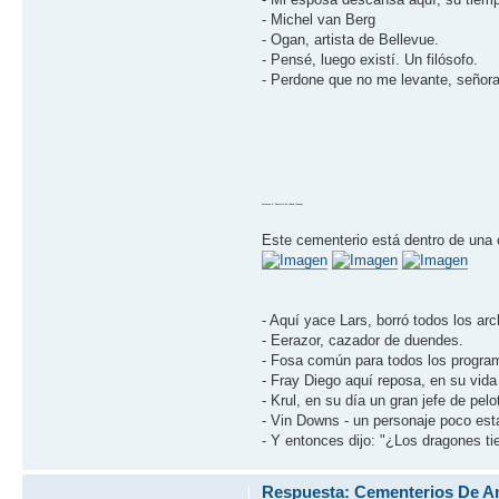
- Michel van Berg
- Ogan, artista de Bellevue.
- Pensé, luego existí­. Un filósofo.
- Perdone que no me levante, señora
Volumen 6: Desierto de Urkuk (Cueva)
Este cementerio está dentro de una c
- Aquí­ yace Lars, borró todos los a
- Eerazor, cazador de duendes.
- Fosa común para todos los progra
- Fray Diego aquí­ reposa, en su vida
- Krul, en su dí­a un gran jefe de pel
- Vin Downs - un personaje poco esta
- Y entonces dijo: "¿Los dragones ti
Respuesta: Cementerios De A