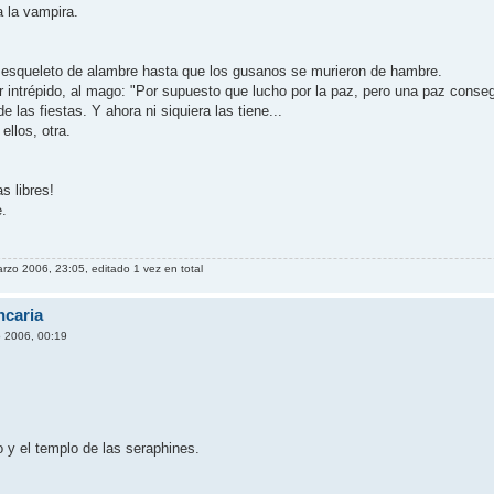
 la vampira.
, esqueleto de alambre hasta que los gusanos se murieron de hambre.
or intrépido, al mago: "Por supuesto que lucho por la paz, pero una paz conse
de las fiestas. Y ahora ni siquiera las tiene...
ellos, otra.
s libres!
e.
arzo 2006, 23:05, editado 1 vez en total
ncaria
o 2006, 00:19
o y el templo de las seraphines.