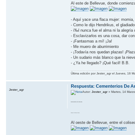
Al este de Bellevue, donde comienza
- Aquí­ yace una flaca mujer: momia
- Como le dijo Hendrikus, el gladiad
- í‰l nunca fue el alma ni la alegrí­a 
- Esclavizarlos es una cosa, dar con 
- ¡Fantasmas a mí­! ¡Ja!
- Me muero de aburrimiento
- ¡Todaví­a nos quedan plazas! ¡Plaza
- Un sudario más blanco que la niev
- ¿Ya he llegado? ¡Qué facil! B.B.
Última edición por Jester_agr el Jueves, 16 M
Respuesta: Cementerios De A
Jester_agr
Autor:
Jester_agr
» Martes, 14 Marz
Cementerios de Ancaria
Volumen 3: Bellevue (Oeste)
Al oeste de Bellevue, entre el colise