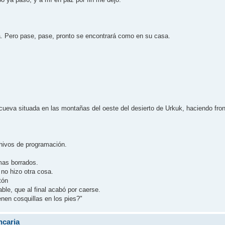
. Pero pase, pase, pronto se encontrará como en su casa.
ueva situada en las montañas del oeste del desierto de Urkuk, haciendo front
rchivos de programación.
mas borrados.
 no hizo otra cosa.
otón
ble, que al final acabó por caerse.
enen cosquillas en los pies?"
ncaria