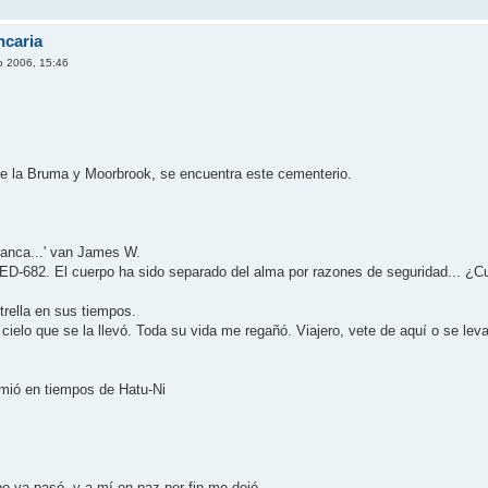
ncaria
o 2006, 15:46
 de la Bruma y Moorbrook, se encuentra este cementerio.
alanca...' van James W.
LO-ED-682. El cuerpo ha sido separado del alma por razones de seguridad... ¿Cu
trella en sus tiempos.
cielo que se la llevó. Toda su vida me regañó. Viajero, vete de aquí­ o se levan
comió en tiempos de Hatu-Ni
o ya pasó, y a mí­ en paz por fin me dejó.