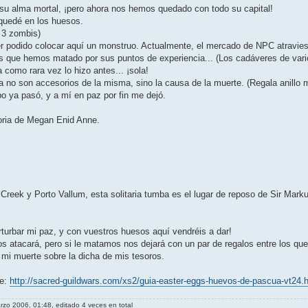
ar su alma mortal, ¡pero ahora nos hemos quedado con todo su capital!
 quedé en los huesos.
n 3 zombis)
er podido colocar aquí­ un monstruo. Actualmente, el mercado de NPC atraviesa
s que hemos matado por sus puntos de experiencia... (Los cadáveres de var
 como rara vez lo hizo antes... ¡sola!
a no son accesorios de la misma, sino la causa de la muerte. (Regala anillo m
o ya pasó, y a mí­ en paz por fin me dejó.
oria de Megan Enid Anne.
Creek y Porto Vallum, esta solitaria tumba es el lugar de reposo de Sir Mark
rturbar mi paz, y con vuestros huesos aquí­ vendréis a dar!
nos atacará, pero si le matamos nos dejará con un par de regalos entre los que
 mi muerte sobre la dicha de mis tesoros.
de:
http://sacred-guildwars.com/xs2/guia-easter-eggs-huevos-de-pascua-vt24.
arzo 2006, 01:48, editado 4 veces en total