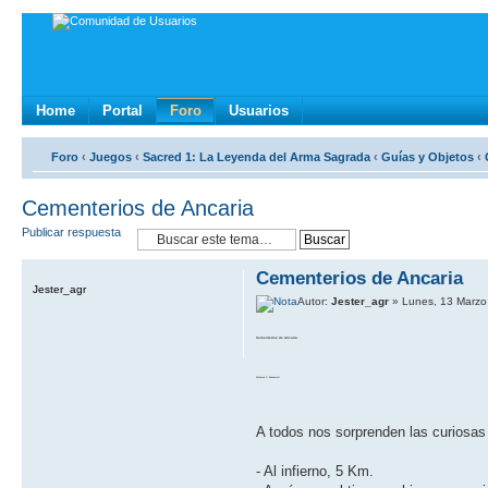
Home
Portal
Foro
Usuarios
Foro
‹
Juegos
‹
Sacred 1: La Leyenda del Arma Sagrada
‹
Guí­as y Objetos
‹
Cementerios de Ancaria
Publicar respuesta
Cementerios de Ancaria
Jester_agr
Autor:
Jester_agr
» Lunes, 13 Marzo
Cementerios de Ancaria
Volumen 1: Bravewall
A todos nos sorprenden las curiosas
- Al infierno, 5 Km.