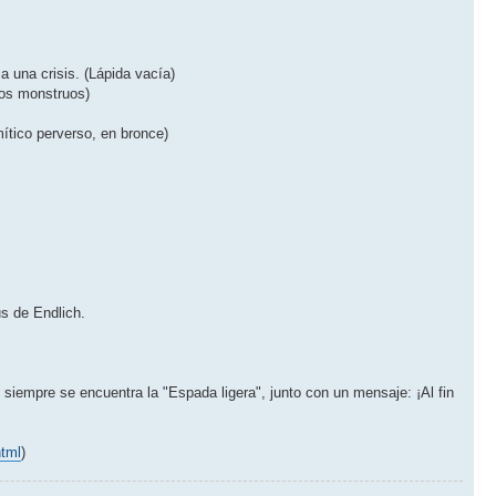
 una crisis. (Lápida vací­a)
ios monstruos)
í­tico perverso, en bronce)
us de Endlich.
 siempre se encuentra la "Espada ligera", junto con un mensaje: ¡Al fin
html
)