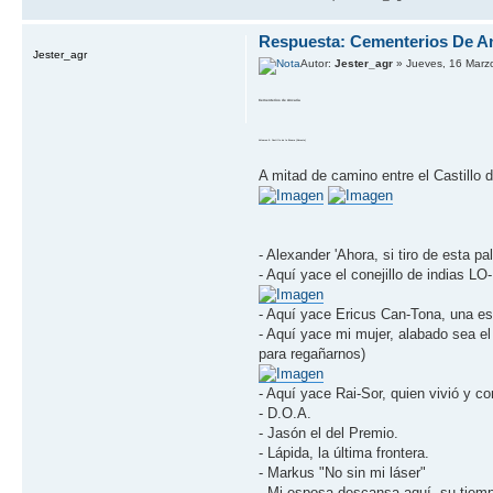
Respuesta: Cementerios De A
Jester_agr
Autor:
Jester_agr
» Jueves, 16 Marz
Cementerios de Ancaria
Volumen 5: Castillo de la Bruma (Noreste)
A mitad de camino entre el Castillo
- Alexander 'Ahora, si tiro de esta p
- Aquí­ yace el conejillo de indias 
- Aquí­ yace Ericus Can-Tona, una es
- Aquí­ yace mi mujer, alabado sea el 
para regañarnos)
- Aquí­ yace Rai-Sor, quien vivió y 
- D.O.A.
- Jasón el del Premio.
- Lápida, la última frontera.
- Markus "No sin mi láser"
- Mi esposa descansa aquí­, su tiemp