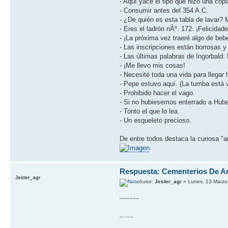
- Aquí­ yace el tipo que hizo una copi
- Consumir antes del 354 A.C.
- ¿De quién es esta tabla de lavar? 
- Eres el ladrón nÂº. 172. ¡Felicida
- ¡La próxima vez traeré algo de bebe
- Las inscripciones están borrosas y
- Las últimas palabras de Ingorbald:
- ¡Me llevo mis cosas!
- Necesité toda una vida para llegar h
- Pepe estuvo aquí­. (La tumba está 
- Prohibido hacer el vago.
- Si no hubiesemos enterrado a Hube
- Tonto el que lo lea.
- Un esqueleto precioso.
De entre todos destaca la curiosa 
Respuesta: Cementerios De A
Jester_agr
Autor:
Jester_agr
» Lunes, 13 Marzo
Cementerios de Ancaria
Volumen 2: Bellevue (Este)