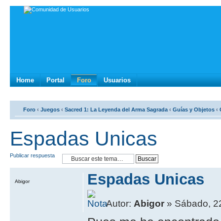
Home
Portal
Foro
Usuarios
Foro
‹
Juegos
‹
Sacred 1: La Leyenda del Arma Sagrada
‹
Guí­as y Objetos
‹
Espadas Unicas
Publicar respuesta
Espadas Unicas
Abigor
Autor:
Abigor
» Sábado, 22