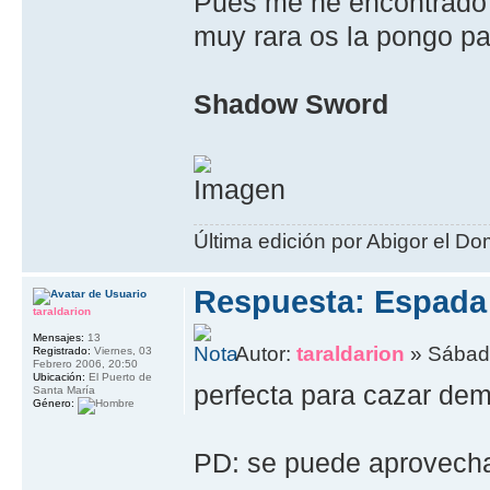
Pues me he encontrado 
muy rara os la pongo pa
Shadow Sword
Última edición por Abigor el Dom
Respuesta: Espada
taraldarion
Mensajes:
13
Autor:
taraldarion
» Sábado
Registrado:
Viernes, 03
Febrero 2006, 20:50
Ubicación:
El Puerto de
perfecta para cazar de
Santa María
Género:
PD: se puede aprovecha