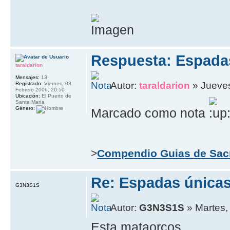
Respuesta: Espada
taraldarion
Mensajes:
13
Autor:
taraldarion
» Jueves
Registrado:
Viernes, 03
Febrero 2006, 20:50
Ubicación:
El Puerto de
Santa María
Género:
Marcado como nota
>
Compendio Guias de Sac
Re: Espadas única
G3N3S1S
Autor:
G3N3S1S
» Martes, 
Esta mataorcos