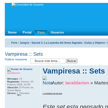
Home
Portal
Foro
Usuarios
Foro
‹
Juegos
‹
Sacred 1: La Leyenda del Arma Sagrada
‹
Guí­as y Objetos
‹
Vampiresa :: Sets
Publicar respuesta
Vampiresa :: Sets
taraldarion
Mensajes:
13
Registrado:
Viernes, 03
Autor:
taraldarion
» Martes
Febrero 2006, 20:50
Ubicación:
El Puerto de
Santa María
Género:
LA GRANDEZA DE DALMAR
Este set esta pensado 