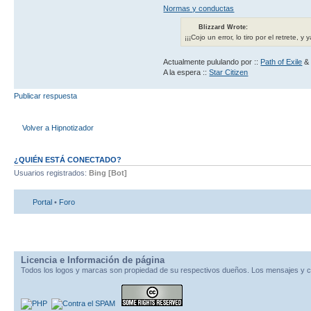
Normas y conductas
Blizzard Wrote:
¡¡¡Cojo un error, lo tiro por el retrete, 
Actualmente pululando por ::
Path of Exile
& 
A la espera ::
Star Citizen
Publicar respuesta
Volver a Hipnotizador
¿QUIÉN ESTÁ CONECTADO?
Usuarios registrados:
Bing [Bot]
Portal
•
Foro
Licencia e Información de página
Todos los logos y marcas son propiedad de su respectivos dueños. Los mensajes y c