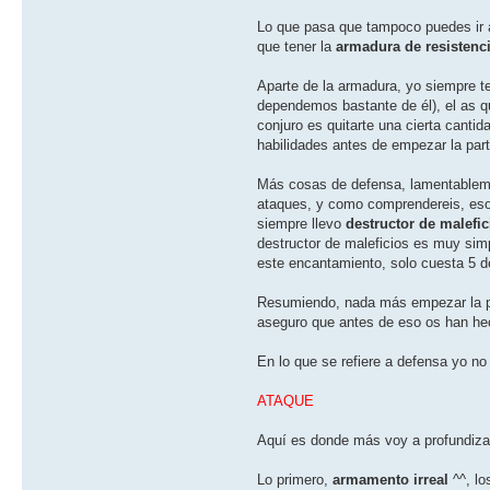
Lo que pasa que tampoco puedes ir 
que tener la
armadura de resistenci
Aparte de la armadura, yo siempre 
dependemos bastante de él), el as q
conjuro es quitarte una cierta canti
habilidades antes de empezar la parti
Más cosas de defensa, lamentableme
ataques, y como comprendereis, eso 
siempre llevo
destructor de malefic
destructor de maleficios es muy simp
este encantamiento, solo cuesta 5 d
Resumiendo, nada más empezar la par
aseguro que antes de eso os han hech
En lo que se refiere a defensa yo n
ATAQUE
Aquí­ es donde más voy a profundiza
Lo primero,
armamento irreal
^^, lo