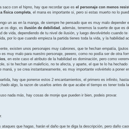
a saco con el hipno, hay que recordar que es
el personaje con menos resis
a fí­sica completa
, el mana es importante si, pero si estas muerto no lo pue
tengo un as en la manga, de siempre he pensado que es muy malo depender 
ue os digo, es
ilusión de debilidad
, además, tenemos la suerte de que es de 
dad de vida, dependiendo de tu nivel de ilusión, y luego devolvértelo cuando 
da, por lo que cuando empieza la partida tienes toda la vida, y la habilidad a
nte, existen unos personajes muy cabrones, que te hechan empatí­a, (puto
es muy malo para nuestro personaje, peeero, como no podí­a ser de otra form
ios
, en este caso el atributo de la habilidad es dominación, pero como verem
le, si te hechan un maleficio, no te afecta, y aparte, el que te lo ha hechad
e maná, y se crea instantaneamente, es muy importante volvértelo a poner en 
tida, hay que ponerse estos 2 encantamientos, el primero es infinito, hast
ado algo, la razon de usarlos antes de que acabe el tiempo es tener toda la 
o uso nada más, hay cosas de monje que pueden ir bien, podeis provar.
r.
s ataques que hagas, harán el daño que te diga la descripción, pero daño cao