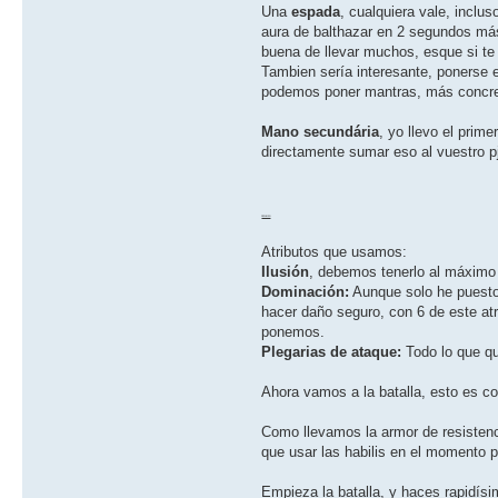
Una
espada
, cualquiera vale, incl
aura de balthazar en 2 segundos más,
buena de llevar muchos, esque si te 
Tambien serí­a interesante, ponerse 
podemos poner mantras, más concre
Mano secundária
, yo llevo el pri
directamente sumar eso al vuestro p
RESUMEN
Atributos que usamos:
Ilusión
, debemos tenerlo al máximo q
Dominación:
Aunque solo he puesto 
hacer daño seguro, con 6 de este at
ponemos.
Plegarias de ataque:
Todo lo que qu
Ahora vamos a la batalla, esto es c
Como llevamos la armor de resisten
que usar las habilis en el momento 
Empieza la batalla, y haces rapidí­s