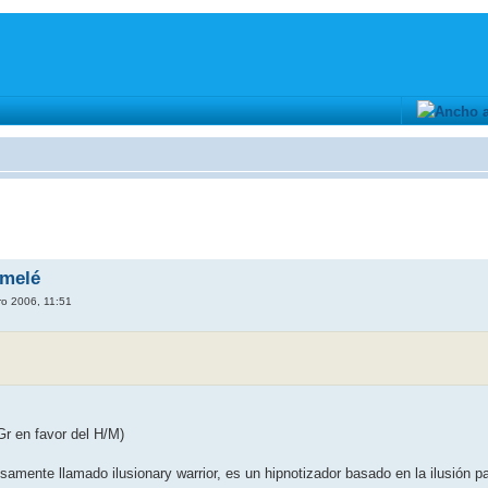
 melé
o 2006, 11:51
Gr en favor del H/M)
amente llamado ilusionary warrior, es un hipnotizador basado en la ilusión p