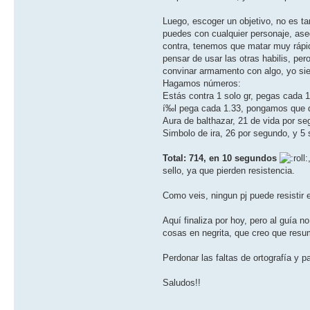
Luego, escoger un objetivo, no es ta
puedes con cualquier personaje, aseg
contra, tenemos que matar muy rápid
pensar de usar las otras habilis, p
convinar armamento con algo, yo siem
Hagamos números:
Estás contra 1 solo gr, pegas cada 
í‰l pega cada 1.33, pongamos que qu
Aura de balthazar, 21 de vida por s
Simbolo de ira, 26 por segundo, y 5
Total: 714, en 10 segundos
sello, ya que pierden resistencia.
Como veis, ningun pj puede resistir 
Aquí­ finaliza por hoy, pero al guí­a
cosas en negrita, que creo que resu
Perdonar las faltas de ortografí­a y 
Saludos!!