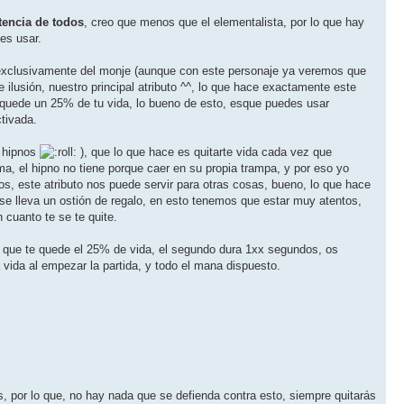
tencia de todos
, creo que menos que el elementalista, por lo que hay
des usar.
exclusivamente del monje (aunque con este personaje ya veremos que
ilusión, nuestro principal atributo ^^, lo que hace exactamente este
te quede un 25% de tu vida, lo bueno de esto, esque puedes usar
ctivada.
s hipnos
), que lo que hace es quitarte vida cada vez que
a, el hipno no tiene porque caer en su propia trampa, y por eso yo
os, este atributo nos puede servir para otras cosas, bueno, lo que hace
o se lleva un ostión de regalo, en esto tenemos que estar muy atentos,
cuanto te se te quite.
a que te quede el 25% de vida, el segundo dura 1xx segundos, os
vida al empezar la partida, y todo el mana dispuesto.
s, por lo que, no hay nada que se defienda contra esto, siempre quitarás