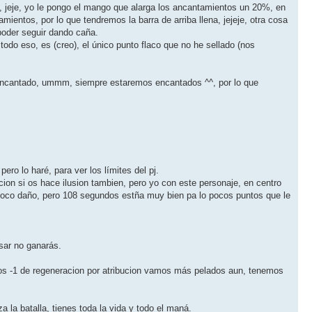
?, jeje, yo le pongo el mango que alarga los ancantamientos un 20%, en
entos, por lo que tendremos la barra de arriba llena, jejeje, otra cosa
poder seguir dando caña.
odo eso, es (creo), el único punto flaco que no he sellado (nos
s encantado, ummm, siempre estaremos encantados ^^, por lo que
o lo haré, para ver los lí­mites del pj.
ion si os hace ilusion tambien, pero yo con este personaje, en centro
 poco daño, pero 108 segundos estña muy bien pa lo pocos puntos que le
sar no ganarás.
s -1 de regeneracion por atribucion vamos más pelados aun, tenemos
 la batalla, tienes toda la vida y todo el maná.