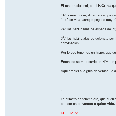
El más tradicional, es el
H/Gr
, ya q
1Âº y más grave, dirí­a (tengo que co
1 o 2 de vida, aunque pegues muy r
2Âº las habilidades de espada del gr
3Âº las habilidades de defensa, por 
convinación.
Por lo que tenemos un hipno, que qui
Entonces se me ocurrio un H/M, en 
Aquí­ empieza la guí­a de verdad, lo 
GUíA
Lo primero es tener claro, que si qu
en este caso,
vamos a quitar vida,
DEFENSA: