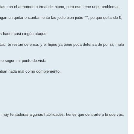
as con el armamento irreal del hipno, pero eso tiene unos problemas.
agan un quitar encantamiento las jodio bien jodio ^^, porque quitando 0,
ás hacer casi ningún ataque.
ad, te restan defensa, y el hipno ya tiene poca defensa de por sí­, mala
imo segun mi punto de vista.
estaban nada mal como complemento.
n muy tentadoras algunas habilidades, tienes que centrarte a lo que vas,