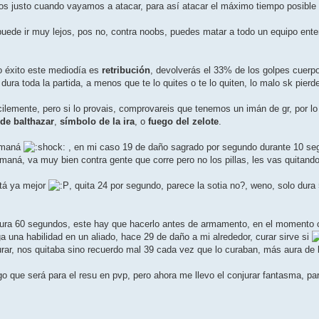
os justo cuando vayamos a atacar, para así­ atacar el máximo tiempo posible
puede ir muy lejos, pos no, contra noobs, puedes matar a todo un equipo ente
éxito este mediodí­a es
retribución
, devolverás el 33% de los golpes cuerp
ura toda la partida, a menos que te lo quites o te lo quiten, lo malo sk pier
lemente, pero si lo provais, comprovareis que tenemos un imán de gr, por lo 
 de balthazar
,
sí­mbolo de la ira
, o
fuego del zelote
.
 maná
, en mi caso 19 de daño sagrado por segundo durante 10 segu
maná, va muy bien contra gente que corre pero no los pillas, les vas quitando v
tá ya mejor
, quita 24 por segundo, parece la sotia no?, weno, solo dur
dura 60 segundos, este hay que hacerlo antes de armamento, en el momento c
a una habilidad en un aliado, hace 29 de daño a mi alrededor, curar sirve si
ar, nos quitaba sino recuerdo mal 39 cada vez que lo curaban, más aura de b
que será para el resu en pvp, pero ahora me llevo el conjurar fantasma, pa