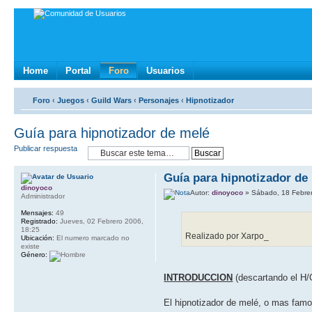
Home
Portal
Foro
Usuarios
Foro
‹
Juegos
‹
Guild Wars
‹
Personajes
‹
Hipnotizador
Guí­a para hipnotizador de melé
Publicar respuesta
Guí­a para hipnotizador de
dinoyoco
Autor:
dinoyoco
» Sábado, 18 Febrer
Administrador
Mensajes:
49
Registrado:
Jueves, 02 Febrero 2006,
18:25
Realizado por Xarpo_
Ubicación:
El numero marcado no
existe
Género:
INTRODUCCION
(descartando el H/
El hipnotizador de melé, o mas famos