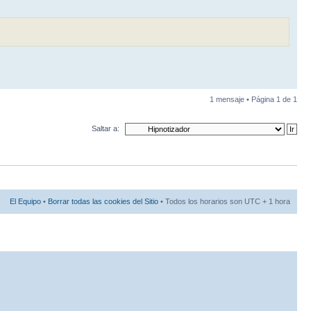
1 mensaje • Página
1
de
1
Saltar a:
El Equipo
•
Borrar todas las cookies del Sitio
• Todos los horarios son UTC + 1 hora