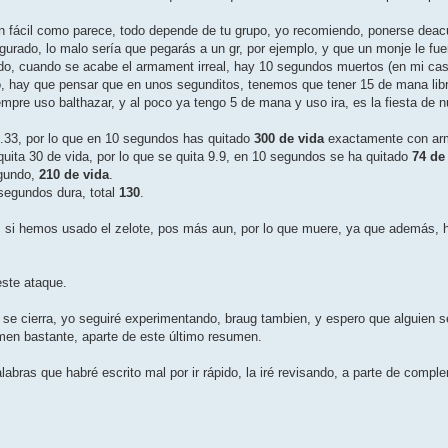
n fácil como parece, todo depende de tu grupo, yo recomiendo, ponerse deacue
urado, lo malo serí­a que pegarás a un gr, por ejemplo, y que un monje le fu
o, cuando se acabe el armament irreal, hay 10 segundos muertos (en mi caso
ero, hay que pensar que en unos segunditos, tenemos que tener 15 de mana l
pre uso balthazar, y al poco ya tengo 5 de mana y uso ira, es la fiesta de n
1.33, por lo que en 10 segundos has quitado
300 de vida
exactamente con ar
ita 30 de vida, por lo que se quita 9.9, en 10 segundos se ha quitado
74 de
egundo,
210 de vida
.
 segundos dura, total
130
.
, si hemos usado el zelote, pos más aun, por lo que muere, ya que además,
este ataque.
 no se cierra, yo seguiré experimentando, braug tambien, y espero que alguien s
men bastante, aparte de este último resumen.
palabras que habré escrito mal por ir rápido, la iré revisando, a parte de com