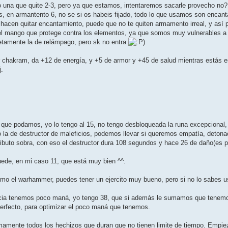
uso una que quite 2-3, pero ya que estamos, intentaremos sacarle provecho no
 en armantento 6, no se si os habeis fijado, todo lo que usamos son encantami
hacen quitar encantamiento, puede que no te quiten armamento irreal, y así­ 
el mango que protege contra los elementos, ya que somos muy vulnerables a t
tamente la de relámpago, pero sk no entra
)
mer chakram, da +12 de energí­a, y +5 de armor y +45 de salud mientras está
j.
ue podamos, yo lo tengo al 15, no tengo desbloqueada la runa excepcional, per
la de destructor de maleficios, podemos llevar si queremos empatí­a, detonac
ributo sobra, con eso el destructor dura 108 segundos y hace 26 de daño(es
ede, en mi caso 11, que está muy bien ^^.
omo el warhammer, puedes tener un ejercito muy bueno, pero si no lo sabes u
cia tenemos poco maná, yo tengo 38, que si además le sumamos que tenemo
perfecto, para optimizar el poco maná que tenemos.
imamente todos los hechizos que duran que no tienen limite de tiempo. Empieza