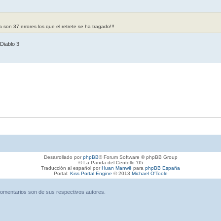
y ya son 37 errores los que el retrete se ha tragado!!!
Diablo 3
Desarrollado por
phpBB
® Forum Software © phpBB Group
© La Panda del Centollo '05
Traducción al español por
Huan Manwë
para
phpBB España
Portal:
Kiss Portal Engine
© 2013
Michael O'Toole
omentarios son de sus respectivos autores.