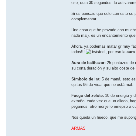
eso, dura 30 segundos, lo activarem
Si os pensais que solo con esto se 
complementar.
Una cosa que he provado con mucho 
nada mal), es un encantamiento que d
Ahora, ya podemas matar gr muy fáci
todos!!!
, por eso la
aura
Aura de balthazar:
25 puntazos de
su corta duración y su alto coste de 
Sí­mbolo de ira:
5 de maná, esto es
quitas 96 de vida, que no está mal.
Fuego del zelote:
10 de energí­a y 
extraño, cada vez que un aliado, hag
pegamos, otro monje lo emepzo a cur
Nos queda un hueco, que me supongo 
ARMAS