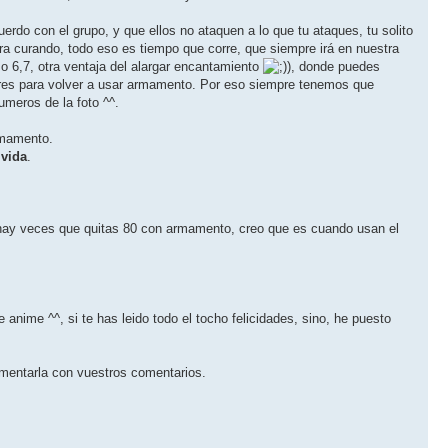
rdo con el grupo, y que ellos no ataquen a lo que tu ataques, tu solito
era curando, todo eso es tiempo que corre, que siempre irá en nuestra
 6,7, otra ventaja del alargar encantamiento
), donde puedes
ibres para volver a usar armamento. Por eso siempre tenemos que
umeros de la foto ^^.
mamento.
 vida
.
 hay veces que quitas 80 con armamento, creo que es cuando usan el
e anime ^^, si te has leido todo el tocho felicidades, sino, he puesto
plementarla con vuestros comentarios.