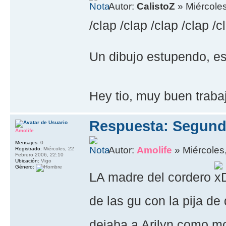
Autor:
CalistoZ
» Miércoles
/clap /clap /clap /clap /c
Un dibujo estupendo, es 
Hey tio, muy buen trabaj
Respuesta: Segund
Amolife
Mensajes:
0
Autor:
Amolife
» Miércoles,
Registrado:
Miércoles, 22
Febrero 2006, 22:10
Ubicación:
Vigo
Género:
LA madre del cordero
de las gu con la pija de
dejaba a Arilyn como 