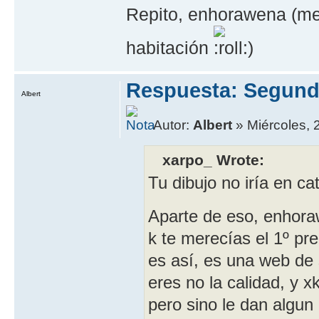
Repito, enhorawena (me 
habitación
)
Respuesta: Segund
Albert
Autor:
Albert
» Miércoles, 2
xarpo_ Wrote:
Tu dibujo no irí­a en ca
Aparte de eso, enhora
k te merecí­as el 1º p
es así­, es una web de
eres no la calidad, y x
pero sino le dan algun