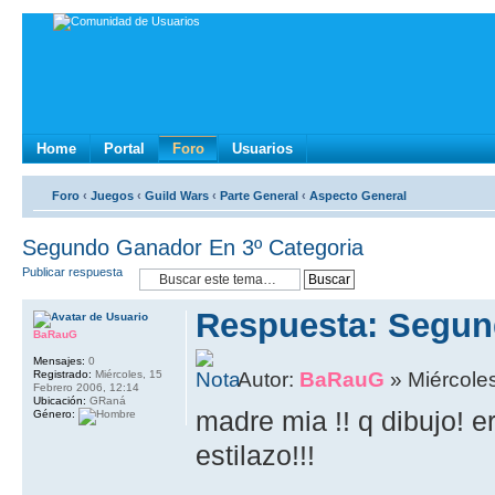
Home
Portal
Foro
Usuarios
Foro
‹
Juegos
‹
Guild Wars
‹
Parte General
‹
Aspecto General
Segundo Ganador En 3º Categoria
Publicar respuesta
Respuesta: Segun
BaRauG
Mensajes:
0
Registrado:
Miércoles, 15
Autor:
BaRauG
» Miércoles
Febrero 2006, 12:14
Ubicación:
GRaná
madre mia !! q dibujo! e
Género:
estilazo!!!