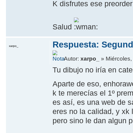
K disfrutes ese preorder 
Salud
Respuesta: Segund
xarpo_
Autor:
xarpo_
» Miércoles, 
Tu dibujo no irí­a en cate
Aparte de eso, enhoraw
k te merecí­as el 1º pr
es así­, es una web de s
eres no la calidad, y xk 
pero sino le dan algun