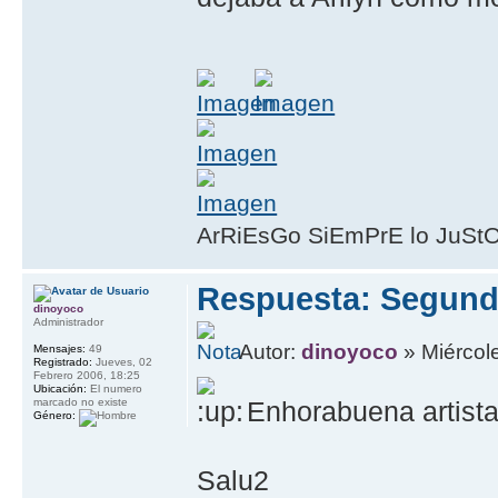
ArRiEsGo SiEmPrE lo JuSt
Respuesta: Segund
dinoyoco
Administrador
Autor:
dinoyoco
» Miércole
Mensajes:
49
Registrado:
Jueves, 02
Febrero 2006, 18:25
Ubicación:
El numero
marcado no existe
Enhorabuena artista
Género:
Salu2