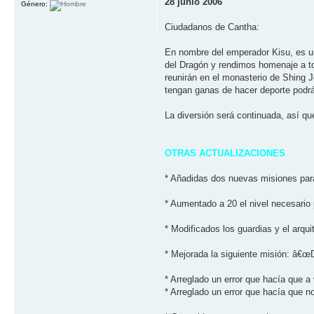
28 junio 2006
Género:
Ciudadanos de Cantha:
En nombre del emperador Kisu, es un
del Dragón y rendimos homenaje a tod
reunirán en el monasterio de Shing J
tengan ganas de hacer deporte podrá
La diversión será continuada, así­ q
OTRAS ACTUALIZACIONES
* Añadidas dos nuevas misiones para
* Aumentado a 20 el nivel necesario p
* Modificados los guardias y el arq
* Mejorada la siguiente misión: â€œD
* Arreglado un error que hací­a que 
* Arreglado un error que hací­a que n