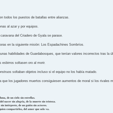
n todos los puestos de batallas entre alianzas.
nas al azar y por equipos.
la caravana del Criadero de Gyala se parase.
joras en la siguiente misión: Los Espadachines Sombrí­os.
gunas habilidades de Guardabosques, que tení­an valores incorrectos tras la úl
s esbirros soltasen oro al morir.
onstruos soltaban objetos incluso si el equipo no los habí­a matado.
a que los jugadores muertos consiguiesen aumentos de moral si los rivales mo
una, de un cielo sin estrellas.
el nacer sin alegría, de la muerte sin tristeza.
 sin intérprete, de un guión sin actores.
quien compartirlos, del amor que solo va.