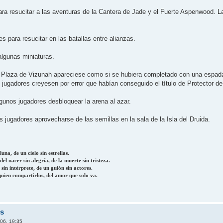
ra resucitar a las aventuras de la Cantera de Jade y el Fuerte Aspenwood. L
es para resucitar en las batallas entre alianzas.
algunas miniaturas.
 la Plaza de Vizunah apareciese como si se hubiera completado con una espad
 jugadores creyesen por error que habí­an conseguido el tí­tulo de Protector d
lgunos jugadores desbloquear la arena al azar.
los jugadores aprovecharse de las semillas en la sala de la Isla del Druida.
una, de un cielo sin estrellas.
el nacer sin alegría, de la muerte sin tristeza.
 sin intérprete, de un guión sin actores.
quien compartirlos, del amor que solo va.
rs
06, 19:35