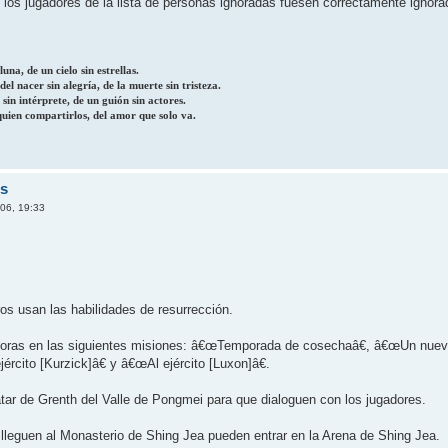
e los jugadores de la lista de personas ignoradas fuesen correctamente ignorad
una, de un cielo sin estrellas.
el nacer sin alegría, de la muerte sin tristeza.
 sin intérprete, de un guión sin actores.
quien compartirlos, del amor que solo va.
rs
06, 19:33
ros usan las habilidades de resurrección.
ejoras en las siguientes misiones: â€œTemporada de cosechaâ€, â€œUn nuev
rcito [Kurzick]â€ y â€œAl ejército [Luxon]â€.
atar de Grenth del Valle de Pongmei para que dialoguen con los jugadores.
 lleguen al Monasterio de Shing Jea pueden entrar en la Arena de Shing Jea.