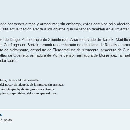
ado bastantes armas y armaduras; sin embargo, estos cambios sólo afectaban
. Esta actualización afecta a los objetos que se tengan también en el inventari
le de Drago, Arco simple de Stoneherder, Arco recurvado de Tarnok, Martillo d
c, Cartí­lagos de Bortak, armadura de chamán de obsidiana de Ritualista, ar
ta de hidromante, armadura de Elementalista de piromante, armadura de Guer
allas de Guerrero, armadura de Monje censor, armadura de Monje juez, arma
dor ladrón.
una, de un cielo sin estrellas.
el nacer sin alegría, de la muerte sin tristeza.
 sin intérprete, de un guión sin actores.
quien compartirlos, del amor que solo va.
rs
06, 03:40