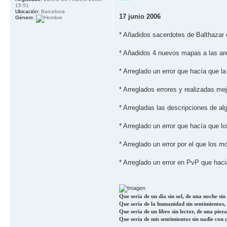
15:51
Ubicación:
Barcelona
17 junio 2006
Género:
* Añadidos sacerdotes de Balthazar e
* Añadidos 4 nuevos mapas a las are
* Arreglado un error que hací­a que 
* Arreglados errores y realizadas me
* Arregladas las descripciones de al
* Arreglado un error que hací­a que lo
* Arreglado un error por el que los m
* Arreglado un error en PvP que haci
Que sería de un día sin sol, de una noche sin l
Que sería de la humanidad sin sentimientos, d
Que sería de un libro sin lector, de una pieza
Que sería de mis sentimientos sin nadie con 