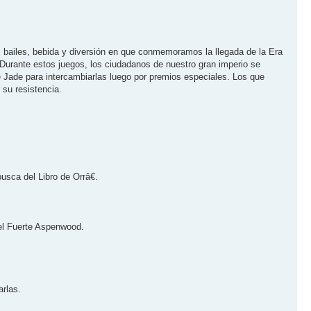
, bailes, bebida y diversión en que conmemoramos la llegada de la Era
 Durante estos juegos, los ciudadanos de nuestro gran imperio se
de Jade para intercambiarlas luego por premios especiales. Los que
 su resistencia.
sca del Libro de Orrâ€.
del Fuerte Aspenwood.
arlas.