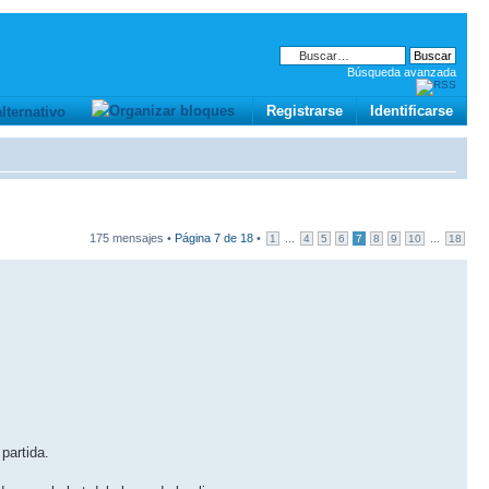
Búsqueda avanzada
Registrarse
Identificarse
175 mensajes •
Página
7
de
18
•
...
...
1
4
5
6
7
8
9
10
18
partida.