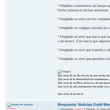
* Añadidos cronómetros de tiempo pa
forma correcta en dichas aventuras.
* Arreglado un error con los contador
* Arreglado un cuelgue causado por 
* Arreglado un error que hací­a que
o de bronce. Esto hací­a que algunos
* Arreglado un error que impedí­a a a
* Arreglado un error que permití­a a 
Que sería de un día sin sol, de una noche sin l
Que sería de la humanidad sin sentimientos, d
Que sería de un libro sin lector, de una pieza
Que sería de mis sentimientos sin nadie con 
Que sería de mi sin ti!
Respuesta: Noticias Guild Wa
reaven
Autor:
reaven
» Sábado, 17 Junio 20