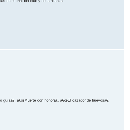
as en el chat del clan y de la alianza.
o guí­aâ€, â€œMuerte con honorâ€, â€œEl cazador de huevosâ€,