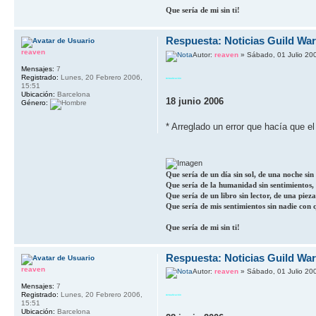
Que sería de mi sin ti!
Respuesta: Noticias Guild Wa
reaven
Autor:
reaven
» Sábado, 01 Julio 20
Mensajes:
7
Registrado:
Lunes, 20 Febrero 2006,
Actualización
15:51
Ubicación:
Barcelona
18 junio 2006
Género:
* Arreglado un error que hací­a que e
Que sería de un día sin sol, de una noche sin l
Que sería de la humanidad sin sentimientos, d
Que sería de un libro sin lector, de una pieza
Que sería de mis sentimientos sin nadie con 
Que sería de mi sin ti!
Respuesta: Noticias Guild Wa
reaven
Autor:
reaven
» Sábado, 01 Julio 20
Mensajes:
7
Registrado:
Lunes, 20 Febrero 2006,
Actualización
15:51
Ubicación:
Barcelona