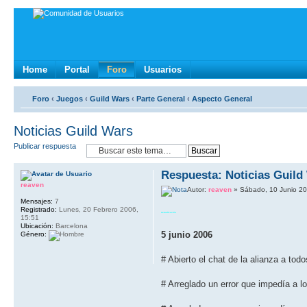
Home
Portal
Foro
Usuarios
Foro
‹
Juegos
‹
Guild Wars
‹
Parte General
‹
Aspecto General
Noticias Guild Wars
Publicar respuesta
Respuesta: Noticias Guild
reaven
Autor:
reaven
» Sábado, 10 Junio 20
Mensajes:
7
Registrado:
Lunes, 20 Febrero 2006,
Actualización
15:51
Ubicación:
Barcelona
5 junio 2006
Género:
# Abierto el chat de la alianza a tod
# Arreglado un error que impedí­a a 