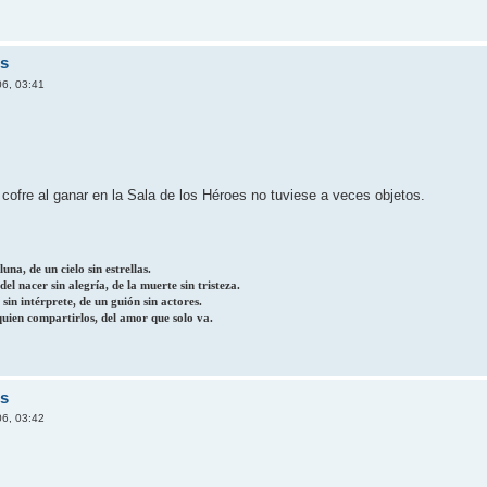
rs
06, 03:41
l cofre al ganar en la Sala de los Héroes no tuviese a veces objetos.
una, de un cielo sin estrellas.
el nacer sin alegría, de la muerte sin tristeza.
 sin intérprete, de un guión sin actores.
quien compartirlos, del amor que solo va.
rs
06, 03:42