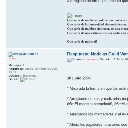
# Arreglado un error que impedí­a qu
Que sería de un día sin sol, de una noche sin l
Que sería de la humanidad sin sentimientos, d
Que sería de un libro sin lector, de una pieza
Que sería de mis sentimientos sin nadie con 
Que sería de mi sin ti!
Respuesta: Noticias Guild Wa
reaven
Autor:
reaven
» Sábado, 17 Junio 20
Mensajes:
7
Registrado:
Lunes, 20 Febrero 2006,
Actualización
15:51
Ubicación:
Barcelona
10 junio 2006
Género:
* Mejorada la forma en que los esbir
* Arreglados errores y realizadas m
â€œEl maestro borrachoâ€, â€œAl ejé
* Arreglados los mercaderes y el Av
* Ahora los jugadores forasteros que