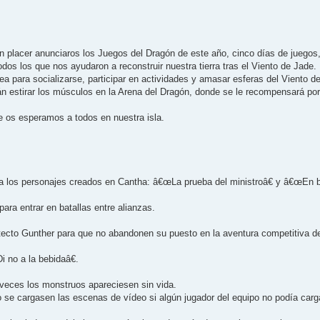
 placer anunciaros los Juegos del Dragón de este año, cinco dí­as de juegos
os los que nos ayudaron a reconstruir nuestra tierra tras el Viento de Jade.
ea para socializarse, participar en actividades y amasar esferas del Viento 
n estirar los músculos en la Arena del Dragón, donde se le recompensará por
ue os esperamos a todos en nuestra isla.
 los personajes creados en Cantha: â€œLa prueba del ministroâ€ y â€œEn bu
ara entrar en batallas entre alianzas.
uitecto Gunther para que no abandonen su puesto en la aventura competitiva 
i no a la bebidaâ€.
a veces los monstruos apareciesen sin vida.
o se cargasen las escenas de ví­deo si algún jugador del equipo no podí­a carg