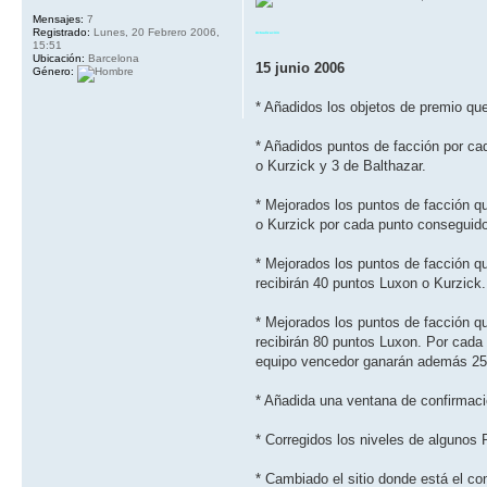
Mensajes:
7
Registrado:
Lunes, 20 Febrero 2006,
Actualización
15:51
Ubicación:
Barcelona
15 junio 2006
Género:
* Añadidos los objetos de premio qu
* Añadidos puntos de facción por ca
o Kurzick y 3 de Balthazar.
* Mejorados los puntos de facción qu
o Kurzick por cada punto conseguido
* Mejorados los puntos de facción qu
recibirán 40 puntos Luxon o Kurzic
* Mejorados los puntos de facción q
recibirán 80 puntos Luxon. Por cada 
equipo vencedor ganarán además 25
* Añadida una ventana de confirmació
* Corregidos los niveles de algunos
* Cambiado el sitio donde está el co