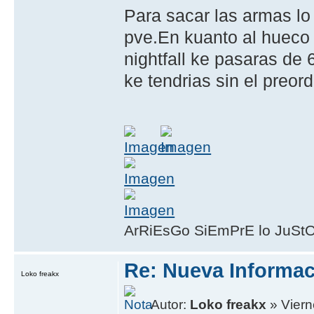
Para sacar las armas lo 
pve.En kuanto al hueco 
nightfall ke pasaras de 
ke tendrias sin el preord
ArRiEsGo SiEmPrE lo JuSt
Re: Nueva Informa
Loko freakx
Autor:
Loko freakx
» Viern