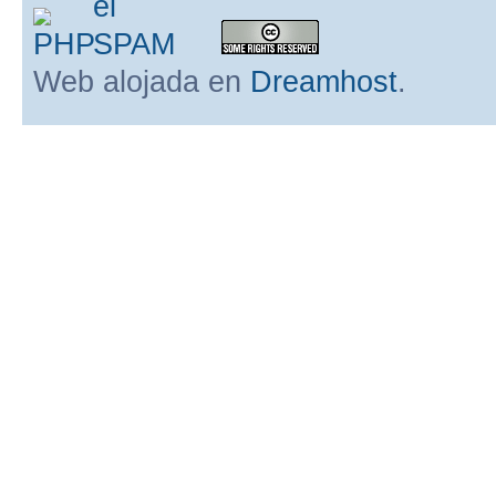
Web alojada en
Dreamhost
.