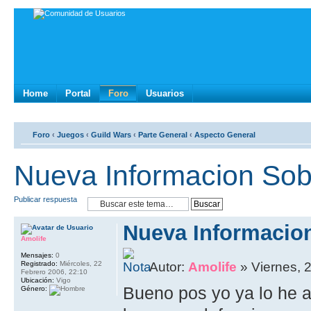
Home
Portal
Foro
Usuarios
Foro
‹
Juegos
‹
Guild Wars
‹
Parte General
‹
Aspecto General
Nueva Informacion Sob
Publicar respuesta
Nueva Informacio
Amolife
Mensajes:
0
Registrado:
Miércoles, 22
Autor:
Amolife
» Viernes, 
Febrero 2006, 22:10
Ubicación:
Vigo
Bueno pos yo ya lo he 
Género: