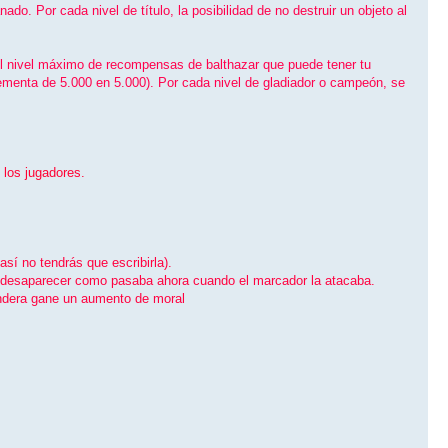
o. Por cada nivel de tí­tulo, la posibilidad de no destruir un objeto al
el nivel máximo de recompensas de balthazar que puede tener tu
crementa de 5.000 en 5.000). Por cada nivel de gladiador o campeón, se
 los jugadores.
sí­ no tendrás que escribirla).
e desaparecer como pasaba ahora cuando el marcador la atacaba.
bandera gane un aumento de moral