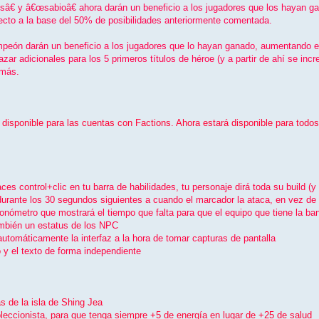
â€ y â€œsabioâ€ ahora darán un beneficio a los jugadores que los hayan ganad
ecto a la base del 50% de posibilidades anteriormente comentada.
campeón darán un beneficio a los jugadores que lo hayan ganado, aumentando 
ar adicionales para los 5 primeros tí­tulos de héroe (y a partir de ahí­ se in
 más.
disponible para las cuentas con Factions. Ahora estará disponible para todos
es control+clic en tu barra de habilidades, tu personaje dirá toda su build (y a
durante los 30 segundos siguientes a cuando el marcador la ataca, en vez d
ronómetro que mostrará el tiempo que falta para que el equipo que tiene la 
ambién un estatus de los NPC
automáticamente la interfaz a la hora de tomar capturas de pantalla
 y el texto de forma independiente
s de la isla de Shing Jea
leccionista, para que tenga siempre +5 de energí­a en lugar de +25 de salud