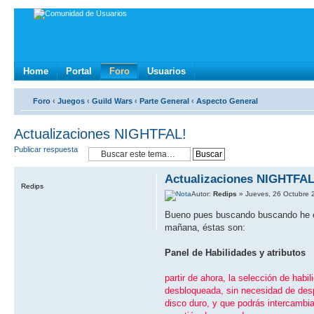
Home
Portal
Foro
Usuarios
Foro
‹
Juegos
‹
Guild Wars
‹
Parte General
‹
Aspecto General
Actualizaciones NIGHTFAL!
Publicar respuesta
Actualizaciones NIGHTFAL
Redips
Autor:
Redips
» Jueves, 26 Octubre 
Bueno pues buscando buscando he enc
mañana, éstas son:
Panel de Habilidades y atributos
partir de ahora, la selección de habi
desbloqueada, sin necesidad de desp
disco duro, y que podrás intercambia