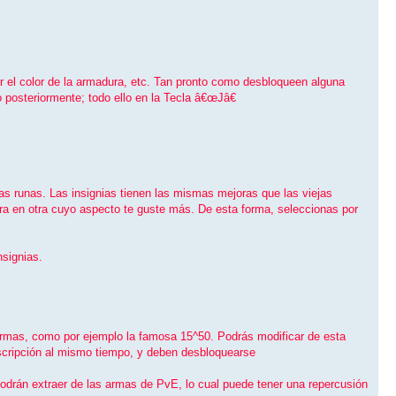
el color de la armadura, etc. Tan pronto como desbloqueen alguna
 posteriormente; todo ello en la Tecla â€œJâ€
as runas. Las insignias tienen las mismas mejoras que las viejas
ura en otra cuyo aspecto te guste más. De esta forma, seleccionas por
nsignias.
 armas, como por ejemplo la famosa 15^50. Podrás modificar de esta
nscripción al mismo tiempo, y deben desbloquearse
drán extraer de las armas de PvE, lo cual puede tener una repercusión