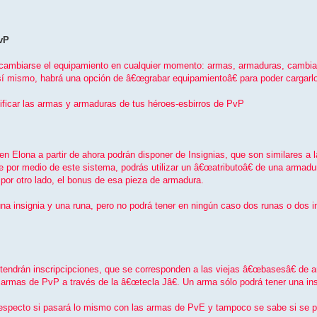
vP
cambiarse el equipamiento en cualquier momento: armas, armaduras, cambiar 
Así­ mismo, habrá una opción de â€œgrabar equipamientoâ€ para poder cargarlo
ificar las armas y armaduras de tus héroes-esbirros de PvP
 Elona a partir de ahora podrán disponer de Insignias, que son similares a l
ue por medio de este sistema, podrás utilizar un â€œatributoâ€ de una armad
por otro lado, el bonus de esa pieza de armadura.
na insignia y una runa, pero no podrá tener en ningún caso dos runas o dos i
as tendrán inscripcipciones, que se corresponden a las viejas â€œbasesâ€ de
s armas de PvP a través de la â€œtecla Jâ€. Un arma sólo podrá tener una i
especto si pasará lo mismo con las armas de PvE y tampoco se sabe si se po