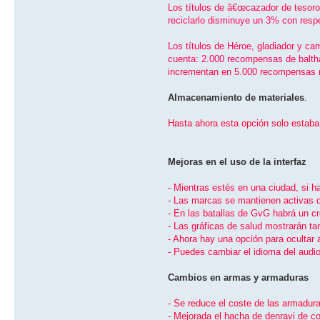
Los tí­tulos de â€œcazador de tesoros
reciclarlo disminuye un 3% con resp
Los tí­tulos de Héroe, gladiador y 
cuenta: 2.000 recompensas de balthaz
incrementan en 5.000 recompensas
Almacenamiento de materiales
.
Hasta ahora esta opción solo estaba 
Mejoras en el uso de la interfaz
- Mientras estés en una ciudad, si hac
- Las marcas se mantienen activas 
- En las batallas de GvG habrá un c
- Las gráficas de salud mostrarán t
- Ahora hay una opción para ocultar 
- Puedes cambiar el idioma del audio
Cambios en armas y armaduras
- Se reduce el coste de las armadura
- Mejorada el hacha de denravi de co