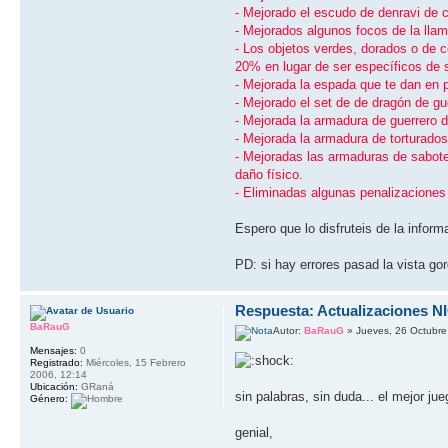
- Mejorado el escudo de denravi de 
- Mejorados algunos focos de la ll
- Los objetos verdes, dorados o de c
20% en lugar de ser especí­ficos de s
- Mejorada la espada que te dan en
- Mejorado el set de de dragón de g
- Mejorada la armadura de guerrero 
- Mejorada la armadura de torturados
- Mejoradas las armaduras de sabotea
daño fí­sico.
- Eliminadas algunas penalizaciones 
Espero que lo disfruteis de la inform
PD: si hay errores pasad la vista g
Respuesta: Actualizaciones 
BaRauG
Autor:
BaRauG
» Jueves, 26 Octubre
Mensajes:
0
Registrado:
Miércoles, 15 Febrero
2006, 12:14
Ubicación:
GRaná
sin palabras, sin duda... el mejor ju
Género:
genial,