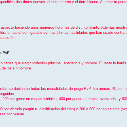
ponibles dos tintes nuevos: el tinte marrón y el tinte blanco. Al crear tu per
aspecto haciendo unos números flotantes de distinto formto. Además mostrará 
ldrá un panel configurable con las últimas habilidades que han usado contra t
scripción
es PvP
o tienes que elegir profesión principal, apariencia y nombre. El resto lo hará
la de los sin nombre
das se doblan en todas las modalidades de juego PvP: En arenas, 40 por muer
 seguidas.
, 200 por ganar en mapas iniciales, 400 por ganar en mapas avanzados y 800 p
por victoria (según tu clasificación del clan) y 200 a 800 por aplastante (seg
sas por muerte.