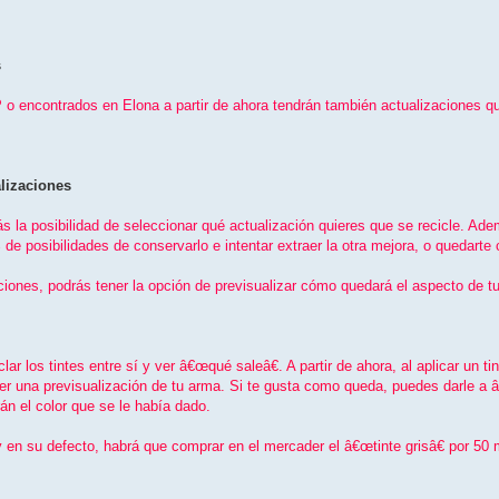
s
 o encontrados en Elona a partir de ahora tendrán también actualizaciones q
alizaciones
drás la posibilidad de seleccionar qué actualización quieres que se recicle. A
% de posibilidades de conservarlo e intentar extraer la otra mejora, o quedarte
ciones, podrás tener la opción de previsualizar cómo quedará el aspecto de tu
r los tintes entre sí­ y ver â€œqué saleâ€. A partir de ahora, al aplicar un 
ver una previsualización de tu arma. Si te gusta como queda, puedes darle a 
n el color que se le habí­a dado.
 y en su defecto, habrá que comprar en el mercader el â€œtinte grisâ€ por 5