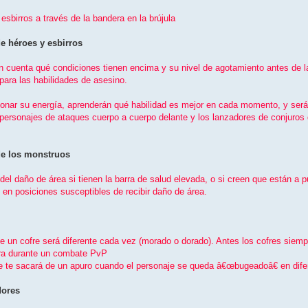
esbirros a través de la bandera en la brújula
 de héroes y esbirros
n cuenta qué condiciones tienen encima y su nivel de agotamiento antes de l
para las habilidades de asesino.
ionar su energí­a, aprenderán qué habilidad es mejor en cada momento, y será
os personajes de ataques cuerpo a cuerpo delante y los lanzadores de conjur
 de los monstruos
el daño de área si tienen la barra de salud elevada, o si creen que están a
n en posiciones susceptibles de recibir daño de área.
e un cofre será diferente cada vez (morado o dorado). Antes los cofres siem
ura durante un combate PvP
e te sacará de un apuro cuando el personaje se queda â€œbugeadoâ€ en dife
dores