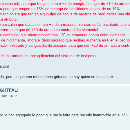
coleccionista para que tenga siempre +5 de energí­a en lugar de +10 de armad
ama para que tengan un 15% de recarga de habilidades en vez de un 10%
oleccionista que tení­an algún tipo de bonus de recarga de habilidades han si
u atributo.
 preascalon que daba siempre +5 de armadura mientras estás encntado; ahora
uerrero para que dé +10 de armadura contra daño elemental.
de centinela, que ahora proporciona +20 de armadura contra daño elemental
 de nigromante, ahora el daño sagrado que recibes aumenta en 6 en el pecho, 
dor, infiltrado y vanguardia de asesino, para que den +10 de armadura contra 
de las armaduras por aplicación del sistema de insignias.
ación!
orda, pero esque con mi hermana gritando no hay quien se concentre
NIGHTFAL!
 2006, 16:22
ego le han agregado lo poco q le hacia falta para hacerlo inamovible en el nº1