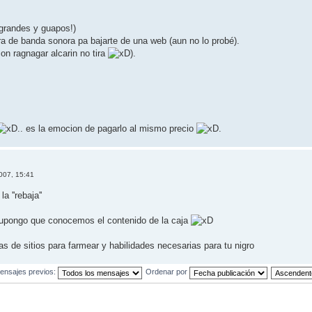
 (grandes y guapos!)
tra de banda sonora pa bajarte de una web (aun no lo probé).
con ragnagar alcarin no tira
).
.. es la emocion de pagarlo al mismo precio
.
007, 15:41
a ''rebaja''
supongo que conocemos el contenido de la caja
s de sitios para farmear y habilidades necesarias para tu nigro
ensajes previos:
Ordenar por