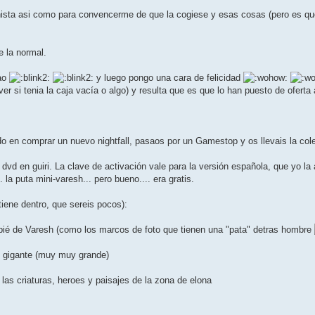
nista asi como para convencerme de que la cogiese y esas cosas (pero es que 
e la normal.
pao
y luego pongo una cara de felicidad
ver si tenia la caja vacía o algo) y resulta que es que lo han puesto de ofert
o en comprar un nuevo nightfall, pasaos por un Gamestop y os llevais la cole
 dvd en guiri. La clave de activación vale para la versión española, que yo l
. la puta mini-varesh... pero bueno.... era gratis.
iene dentro, que sereis pocos):
depié de Varesh (como los marcos de foto que tienen una "pata" detras hombre
 gigante (muy muy grande)
 las criaturas, heroes y paisajes de la zona de elona