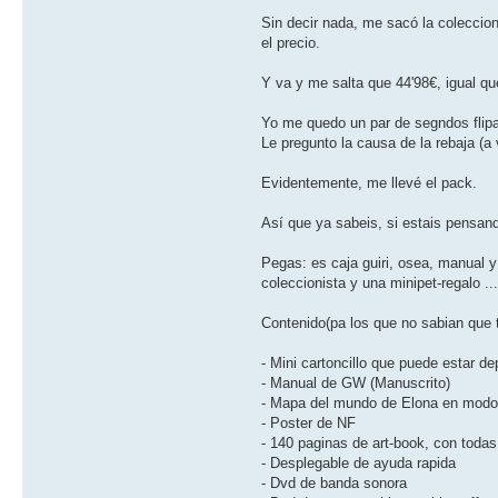
Sin decir nada, me sacó la coleccio
el precio.
Y va y me salta que 44'98€, igual qu
Yo me quedo un par de segndos fli
Le pregunto la causa de la rebaja (a 
Evidentemente, me llevé el pack.
Así que ya sabeis, si estais pensand
Pegas: es caja guiri, osea, manual y
coleccionista y una minipet-regalo ...
Contenido(pa los que no sabian que t
- Mini cartoncillo que puede estar 
- Manual de GW (Manuscrito)
- Mapa del mundo de Elona en modo
- Poster de NF
- 140 paginas de art-book, con todas
- Desplegable de ayuda rapida
- Dvd de banda sonora