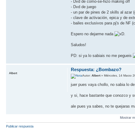
- Dvd de como-se-hizo making off
- Dvd de juego
- un par de pines de 2 skills al azar
- clave de activación, epica y de ex
- bailes exclusivos para pj's de NF (
Espero no dejarme nada
.
Saludos!
PD: si ya lo sabiais no me pegueis
Respuesta: ¿Bombazo?
Albert
Autor:
Albert
» Miércoles, 14 Marzo 2
juer pues vaya chollo, no sabia lo de l
y si, hace bastante que conozco y 
ale pues ya sabes, no te quejaras ma
Mostrar m
Publicar respuesta