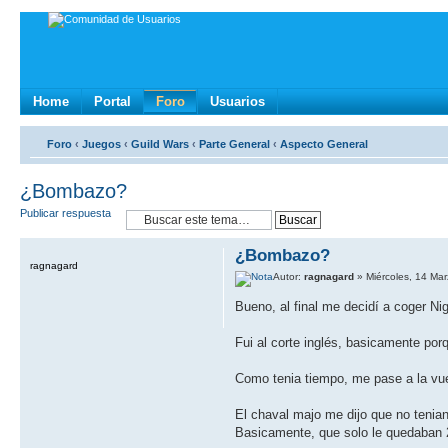
Home
Portal
Foro
Usuarios
Foro
‹
Juegos
‹
Guild Wars
‹
Parte General
‹
Aspecto General
¿Bombazo?
Publicar respuesta
¿Bombazo?
ragnagard
Autor:
ragnagard
» Miércoles, 14 Ma
Bueno, al final me decidí a coger Ni
Fui al corte inglés, basicamente por
Como tenia tiempo, me pase a la vu
El chaval majo me dijo que no tenian
Basicamente, que solo le quedaban 2