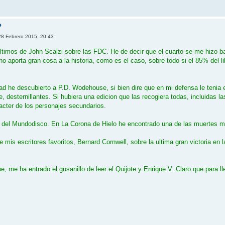
?
8 Febrero 2015, 20:43
ltimos de John Scalzi sobre las FDC. He de decir que el cuarto se me hizo ba
no aporta gran cosa a la historia, como es el caso, sobre todo si el 85% del l
d he descubierto a P.D. Wodehouse, si bien dire que en mi defensa le tenia 
 desternillantes. Si hubiera una edicion que las recogiera todas, incluidas la
racter de los personajes secundarios.
 del Mundodisco. En La Corona de Hielo he encontrado una de las muertes ma
 mis escritores favoritos, Bernard Cornwell, sobre la ultima gran victoria en 
e, me ha entrado el gusanillo de leer el Quijote y Enrique V. Claro que para ll
left