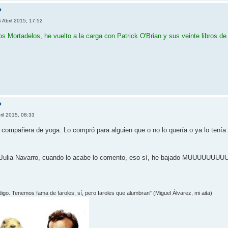
?
 Abril 2015, 17:52
os Mortadelos, he vuelto a la carga con Patrick O'Brian y sus veinte libros de
left
?
ril 2015, 08:33
compañera de yoga. Lo compró para alguien que o no lo quería o ya lo tenía y
e Julia Navarro, cuando lo acabe lo comento, eso sí, he bajado MUUUUUUUU
 digo. Tenemos fama de faroles, sí­, pero faroles que alumbran" (Miguel Álvarez, mi aita)