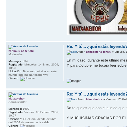
Re: Y tú... ¿qué estás leyendo
zankoku na tenshi
Autor:
zankoku na tenshi
» Jueves, 1
Moderador
En mi caso, durante este último me
Mensajes:
834
Registrado:
Miércoles, 14 Enero 2009,
Y para Octubre me tocará leer sobre 
10:28
Ubicación:
Buscando mi sitio en este
mundo que me ha tocado vivir
Género:
Re: Y tú... ¿qué estás leyendo
Matxakeitor
Autor:
Matxakeitor
» Viernes, 17 Abri
Administrador
No te quejes que con el sueldo que t
Mensajes:
1602
Registrado:
Viernes, 03 Febrero 2006,
10:57
Y MUCHÍSIMAS GRACIAS POR EL T
Ubicación:
En el foro, desde octubre
del 2004 sin encontrar la salida
Género: