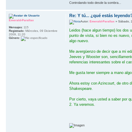
Controlando todo desde la sombra...
Re: Y tú... ¿qué estás leyendo
Emerald-Parallax
Autor:
Emerald-Parallax
» Sábado, 2
Mensajes:
115
Leidos (hace algun tiempo) los dos u
Registrado:
Miércoles, 09 Diciembre
2009, 11:20
punto de vista, si bien no es nuevo, 
Género:
algo nuevo.
Me avergüenzo de decir que a mi eda
Jeeves y Wooster son, sencillamente,
referencias interesantes sobre el ca
Me gusta tener siempre a mano algo
Ahora estoy con Azincourt, de otro de
Shakespeare.
Por cierto, vaya usted a saber por qu
2. Ya veremos.