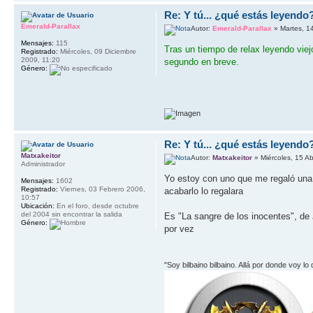
Re: Y tú... ¿qué estás leyendo
Emerald-Parallax
Autor:
Emerald-Parallax
» Martes, 14
Mensajes:
115
Tras un tiempo de relax leyendo viej
Registrado:
Miércoles, 09 Diciembre
2009, 11:20
segundo en breve.
Género:
Re: Y tú... ¿qué estás leyendo
Matxakeitor
Autor:
Matxakeitor
» Miércoles, 15 Ab
Administrador
Yo estoy con uno que me regaló una 
Mensajes:
1602
Registrado:
Viernes, 03 Febrero 2006,
acabarlo lo regalara
10:57
Ubicación:
En el foro, desde octubre
del 2004 sin encontrar la salida
Es "La sangre de los inocentes", d
Género:
por vez
"Soy bilbaino bilbaino. Allá por donde voy lo