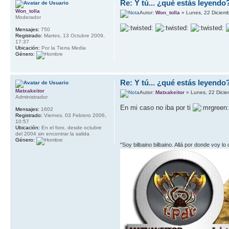
Re: Y tú... ¿qué estás leyendo
Won_tolla
Autor:
Won_tolla
» Lunes, 22 Diciem
Moderador
Mensajes:
750
Registrado:
Martes, 13 Octubre 2009,
17:37
Ubicación:
Por la Tierra Media
Género:
Re: Y tú... ¿qué estás leyendo
Matxakeitor
Autor:
Matxakeitor
» Lunes, 22 Dicie
Administrador
En mi caso no iba por ti
Mensajes:
1602
Registrado:
Viernes, 03 Febrero 2006,
10:57
Ubicación:
En el foro, desde octubre
del 2004 sin encontrar la salida
Género:
"Soy bilbaino bilbaino. Allá por donde voy lo