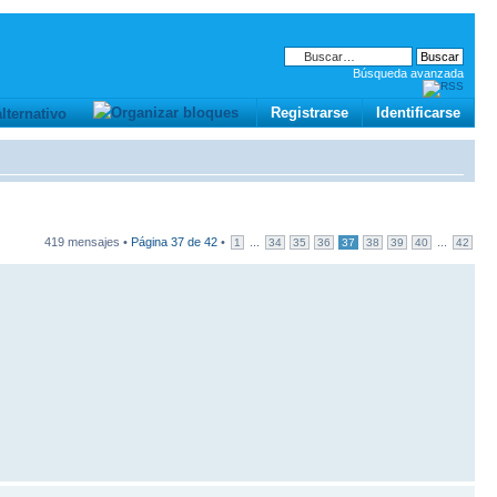
Búsqueda avanzada
Registrarse
Identificarse
419 mensajes •
Página
37
de
42
•
...
...
1
34
35
36
37
38
39
40
42