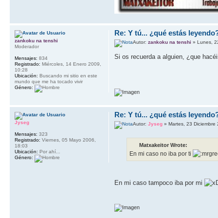
Re: Y tú... ¿qué estás leyendo
zankoku na tenshi
Autor:
zankoku na tenshi
» Lunes, 2
Moderador
Si os recuerda a alguien, ¿que hac
Mensajes:
834
Registrado:
Miércoles, 14 Enero 2009,
10:28
Ubicación:
Buscando mi sitio en este
mundo que me ha tocado vivir
Género:
Re: Y tú... ¿qué estás leyendo
Jyseg
Autor:
Jyseg
» Martes, 23 Diciembre
Mensajes:
323
Registrado:
Viernes, 05 Mayo 2006,
Matxakeitor Wrote:
18:03
Ubicación:
Por ahí...
En mi caso no iba por ti
Género:
En mi caso tampoco iba por mi