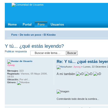
Home
Portal
Foro
Usuarios
Foro
‹
De todo un poco
‹
El Kiosko
Y tú... ¿qué estás leyendo?
Publicar respuesta
Re: Y tú... ¿qué estás ley
Jyseg
Autor:
Jyseg
» Lunes, 22 Diciembre 
Mensajes:
323
A mi también
Registrado:
Viernes, 05 Mayo 2006,
18:03
Ubicación:
Por ahí...
Género:
Controlando todo desde la sombra...