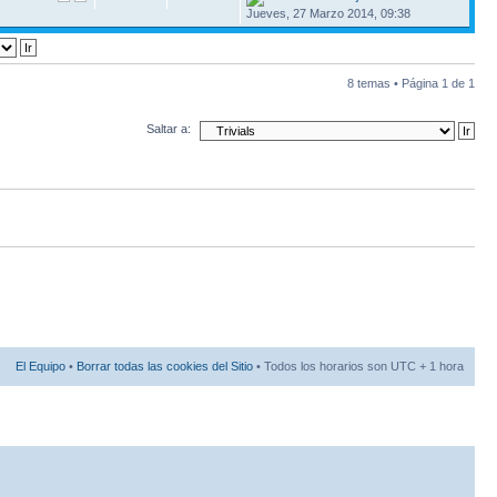
Jueves, 27 Marzo 2014, 09:38
8 temas • Página
1
de
1
Saltar a:
El Equipo
•
Borrar todas las cookies del Sitio
• Todos los horarios son UTC + 1 hora