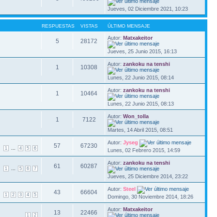
Jueves, 02 Diciembre 2021, 10:23
RESPUESTAS
VISTAS
ÚLTIMO MENSAJE
Autor:
Matxakeitor
5
28172
Jueves, 25 Junio 2015, 16:13
Autor:
zankoku na tenshi
1
10308
Lunes, 22 Junio 2015, 08:14
Autor:
zankoku na tenshi
1
10464
Lunes, 22 Junio 2015, 08:13
Autor:
Won_tolla
1
7122
Martes, 14 Abril 2015, 08:51
Autor:
Jyseg
57
67230
...
1
4
5
6
Lunes, 02 Febrero 2015, 14:59
Autor:
zankoku na tenshi
61
60287
...
1
5
6
7
Jueves, 25 Diciembre 2014, 23:22
Autor:
Steel
43
66604
1
2
3
4
5
Domingo, 30 Noviembre 2014, 18:26
Autor:
Matxakeitor
13
22466
1
2