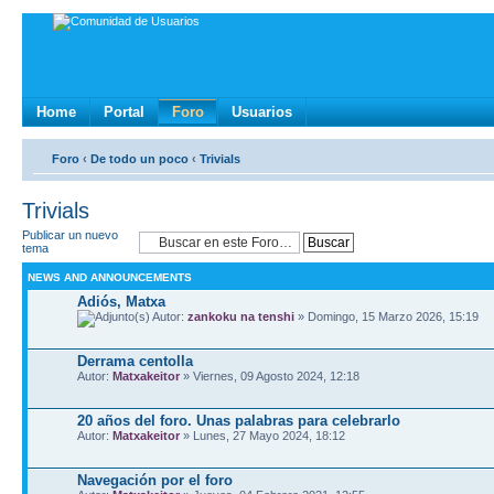
Home
Portal
Foro
Usuarios
Foro
‹
De todo un poco
‹
Trivials
Trivials
Publicar un nuevo
tema
NEWS AND ANNOUNCEMENTS
Adiós, Matxa
Autor:
zankoku na tenshi
» Domingo, 15 Marzo 2026, 15:19
Derrama centolla
Autor:
Matxakeitor
» Viernes, 09 Agosto 2024, 12:18
20 años del foro. Unas palabras para celebrarlo
Autor:
Matxakeitor
» Lunes, 27 Mayo 2024, 18:12
Navegación por el foro