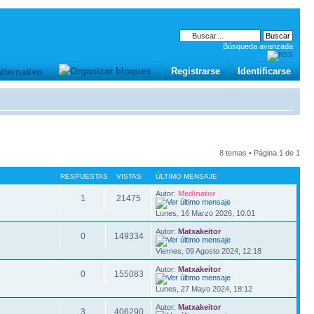
Búsqueda avanzada
Registrarse
Identificarse
8 temas • Página
1
de
1
RESPUESTAS
VISTAS
ÚLTIMO MENSAJE
Autor:
Medinator
1
21475
Lunes, 16 Marzo 2026, 10:01
Autor:
Matxakeitor
0
149334
Viernes, 09 Agosto 2024, 12:18
Autor:
Matxakeitor
0
155083
Lunes, 27 Mayo 2024, 18:12
Autor:
Matxakeitor
3
406290