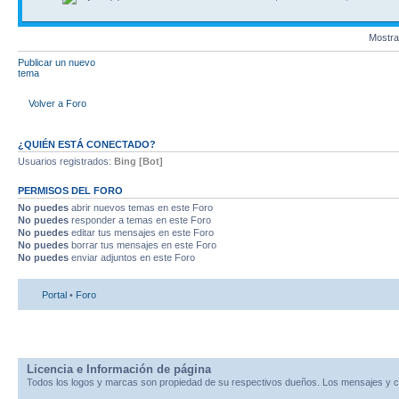
Mostra
Publicar un nuevo
tema
Volver a Foro
¿QUIÉN ESTÁ CONECTADO?
Usuarios registrados:
Bing [Bot]
PERMISOS DEL FORO
No puedes
abrir nuevos temas en este Foro
No puedes
responder a temas en este Foro
No puedes
editar tus mensajes en este Foro
No puedes
borrar tus mensajes en este Foro
No puedes
enviar adjuntos en este Foro
Portal
•
Foro
Licencia e Información de página
Todos los logos y marcas son propiedad de su respectivos dueños. Los mensajes y c