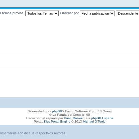
r temas previos:
Ordenar por
Desarrollado por
phpBB
® Forum Software © phpBB Group
© La Panda del Centollo '05
Traducción al español por
Huan Manwë
para
phpBB España
Portal:
Kiss Portal Engine
© 2013
Michael O'Toole
omentarios son de sus respectivos autores.