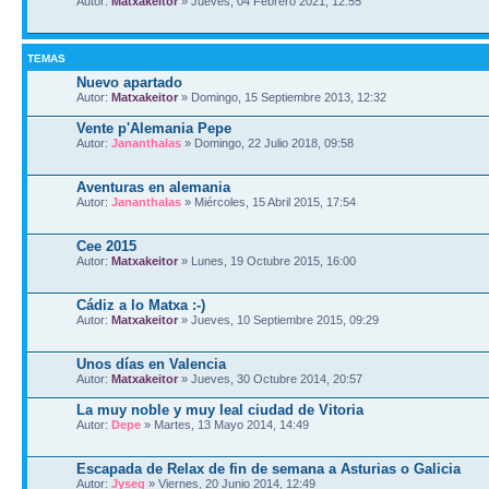
Autor:
Matxakeitor
» Jueves, 04 Febrero 2021, 12:55
TEMAS
Nuevo apartado
Autor:
Matxakeitor
» Domingo, 15 Septiembre 2013, 12:32
Vente p'Alemania Pepe
Autor:
Jananthalas
» Domingo, 22 Julio 2018, 09:58
Aventuras en alemania
Autor:
Jananthalas
» Miércoles, 15 Abril 2015, 17:54
Cee 2015
Autor:
Matxakeitor
» Lunes, 19 Octubre 2015, 16:00
Cádiz a lo Matxa :-)
Autor:
Matxakeitor
» Jueves, 10 Septiembre 2015, 09:29
Unos días en Valencia
Autor:
Matxakeitor
» Jueves, 30 Octubre 2014, 20:57
La muy noble y muy leal ciudad de Vitoria
Autor:
Depe
» Martes, 13 Mayo 2014, 14:49
Escapada de Relax de fin de semana a Asturias o Galicia
Autor:
Jyseg
» Viernes, 20 Junio 2014, 12:49