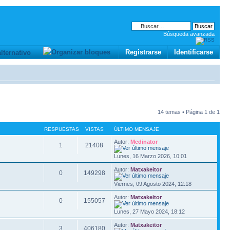
Búsqueda avanzada
Registrarse
Identificarse
14 temas • Página
1
de
1
RESPUESTAS
VISTAS
ÚLTIMO MENSAJE
Autor:
Medinator
1
21408
Lunes, 16 Marzo 2026, 10:01
Autor:
Matxakeitor
0
149298
Viernes, 09 Agosto 2024, 12:18
Autor:
Matxakeitor
0
155057
Lunes, 27 Mayo 2024, 18:12
Autor:
Matxakeitor
3
406180