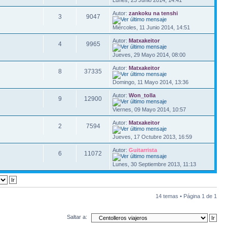
Lunes, 23 Junio 2014, 14:41
Autor:
zankoku na tenshi
3
9047
Miércoles, 11 Junio 2014, 14:51
Autor:
Matxakeitor
4
9965
Jueves, 29 Mayo 2014, 08:00
Autor:
Matxakeitor
8
37335
Domingo, 11 Mayo 2014, 13:36
Autor:
Won_tolla
9
12900
Viernes, 09 Mayo 2014, 10:57
Autor:
Matxakeitor
2
7594
Jueves, 17 Octubre 2013, 16:59
Autor:
Guitarrista
6
11072
Lunes, 30 Septiembre 2013, 11:13
14 temas • Página
1
de
1
Saltar a: