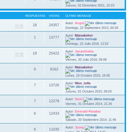
Jueves, 02 Diciembre 2021, 10:23
RESPUESTAS
VISTAS
ÚLTIMO MENSAJE
Autor:
Angel
18
24357
1
2
Domingo, 22 Septiembre 2013, 00:28
Autor:
Matxakeitor
1
13777
Domingo, 22 Julio 2018, 12:52
Autor:
Jananthalas
19
25422
1
2
Viernes, 20 Julio 2018, 09:08
Autor:
Matxakeitor
0
9162
Lunes, 19 Octubre 2015, 16:00
Autor:
Won_tolla
7
13726
Jueves, 01 Octubre 2015, 09:03
Autor:
Steel
7
12279
Viernes, 31 Octubre 2014, 21:26
Autor:
Emerald-Parallax
6
12433
Sábado, 20 Septiembre 2014, 11:46
Autor:
Jyseg
6
11035