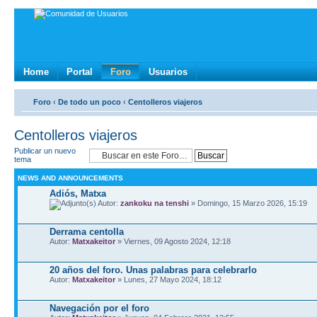
Home
Portal
Foro
Usuarios
Foro
‹
De todo un poco
‹
Centolleros viajeros
Centolleros viajeros
Publicar un nuevo
tema
NEWS AND ANNOUNCEMENTS
Adiós, Matxa
Autor:
zankoku na tenshi
» Domingo, 15 Marzo 2026, 15:19
Derrama centolla
Autor:
Matxakeitor
» Viernes, 09 Agosto 2024, 12:18
20 años del foro. Unas palabras para celebrarlo
Autor:
Matxakeitor
» Lunes, 27 Mayo 2024, 18:12
Navegación por el foro