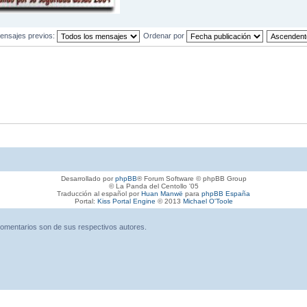
ensajes previos:
Ordenar por
Desarrollado por
phpBB
® Forum Software © phpBB Group
© La Panda del Centollo '05
Traducción al español por
Huan Manwë
para
phpBB España
Portal:
Kiss Portal Engine
© 2013
Michael O'Toole
omentarios son de sus respectivos autores.