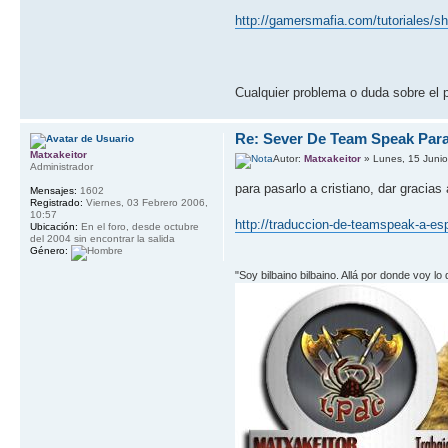
http://gamersmafia.com/tutoriales/s
Cualquier problema o duda sobre el 
Re: Sever De Team Speak Para
Matxakeitor
Autor:
Matxakeitor
» Lunes, 15 Junio
Administrador
para pasarlo a cristiano, dar gracias
Mensajes:
1602
Registrado:
Viernes, 03 Febrero 2006,
10:57
http://traduccion-de-teamspeak-a-es
Ubicación:
En el foro, desde octubre
del 2004 sin encontrar la salida
Género:
"Soy bilbaino bilbaino. Allá por donde voy lo