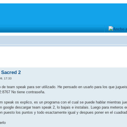
 Sacred 2
09, 17:33
 de team speak para ser utilizado. He pensado en usarlo para los que jugueis
2:8767 No tiene contraseña.
m speak os explico, es un programa con el cual se puede hablar mientras jue
en google descargar team speak 2, lo bajais e instalais. Luego para meteros 
n puesto los puntos y todo esactamente igual y despues poner en el cuadrado
erlo