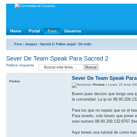
Home
Portal
Foro
Usuarios
Foro
‹
Juegos
‹
Sacred 2: Fallen angel
‹
De todo
Sever De Team Speak Para Sacred 2
Publicar respuesta
Sever De Team Speak Para
Piruleta
Autor:
Piruleta
» Lunes, 15 Junio 20
Bueno pues deciros que tengo una ip
la comunidad. La ip es 88.80.209.13
Para los que no sepais que es el tea
Para tenerlo, solo teneis que poner 
este numero 88.80.209.132:8767 (bie
Aqui teneis una tutorial de como hac