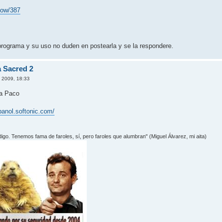
how/387
programa y su uso no duden en postearla y se la respondere.
 Sacred 2
 2009, 18:33
 a Paco
panol.softonic.com/
 digo. Tenemos fama de faroles, sí­, pero faroles que alumbran" (Miguel Álvarez, mi aita)