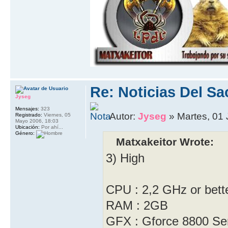
Re: Noticias Del Sa
Jyseg
Mensajes:
323
Autor:
Jyseg
» Martes, 01 
Registrado:
Viernes, 05
Mayo 2006, 18:03
Ubicación:
Por ahí...
Género:
Matxakeitor Wrote:
3) High
CPU : 2,2 GHz or bet
RAM : 2GB
GFX : Gforce 8800 Ser