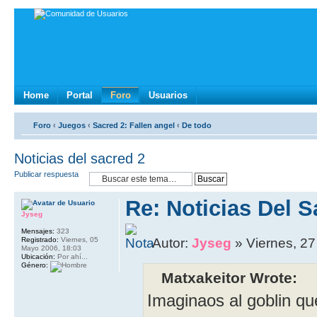
Home
Portal
Foro
Usuarios
Foro
‹
Juegos
‹
Sacred 2: Fallen angel
‹
De todo
Noticias del sacred 2
Publicar respuesta
Re: Noticias Del S
Jyseg
Mensajes:
323
Registrado:
Viernes, 05
Autor:
Jyseg
» Viernes, 27
Mayo 2006, 18:03
Ubicación:
Por ahí...
Género:
Matxakeitor Wrote:
Imaginaos al goblin qu