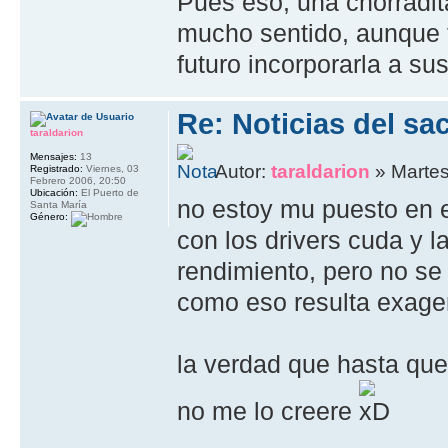
Pues eso, una chorradi
mucho sentido, aunque 
futuro incorporarla a su
Re: Noticias del sa
taraldarion
Mensajes:
13
Autor:
taraldarion
» Martes
Registrado:
Viernes, 03
Febrero 2006, 20:50
Ubicación:
El Puerto de
no estoy mu puesto en e
Santa María
Género:
con los drivers cuda y l
rendimiento, pero no se
como eso resulta exage
la verdad que hasta qu
no me lo creere