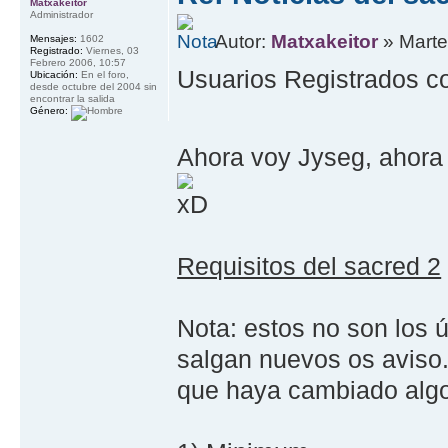
Matxakeitor
Administrador
Autor:
Matxakeitor
» Marte
Mensajes:
1602
Registrado:
Viernes, 03
Febrero 2006, 10:57
Usuarios Registrados c
Ubicación:
En el foro,
desde octubre del 2004 sin
encontrar la salida
Género:
Ahora voy Jyseg, ahora 
Requisitos del sacred 2
Nota: estos no son los 
salgan nuevos os aviso
que haya cambiado alg