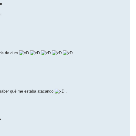
na
...
de tio duro
.
o saber qué me estaba atacando
.
s