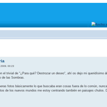
ria
 2009, 00:23
n el trivial de "¿Para qué? Destrozar un deseo", ahí os dejo mi queridísimo 
ro de las Sombras.
meras fotos básicamente lo que buscaba eran cosas fuera de lo común, nunca h
otos de los nuevos mundos me estoy centrando también en paisajes chulos. D