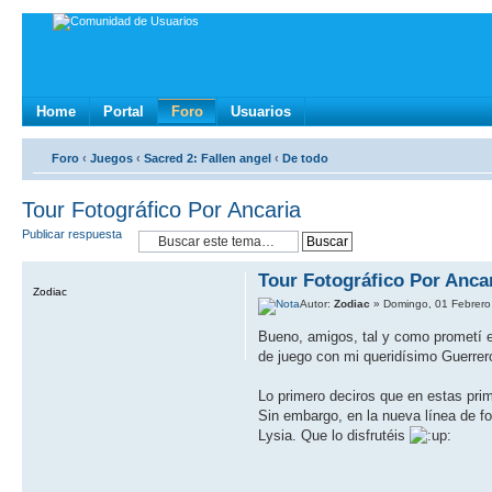
Home
Portal
Foro
Usuarios
Foro
‹
Juegos
‹
Sacred 2: Fallen angel
‹
De todo
Tour Fotográfico Por Ancaria
Publicar respuesta
Tour Fotográfico Por Anca
Zodiac
Autor:
Zodiac
» Domingo, 01 Febrero
Bueno, amigos, tal y como prometí e
de juego con mi queridísimo Guerre
Lo primero deciros que en estas pri
Sin embargo, en la nueva línea de f
Lysia. Que lo disfrutéis