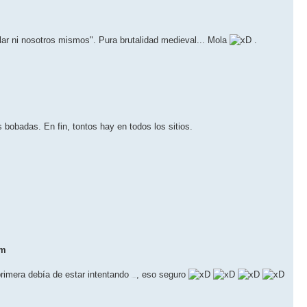
r ni nosotros mismos". Pura brutalidad medieval... Mola
.
bobadas. En fin, tontos hay en todos los sitios.
um
primera debía de estar intentando
, eso seguro
autofelarse