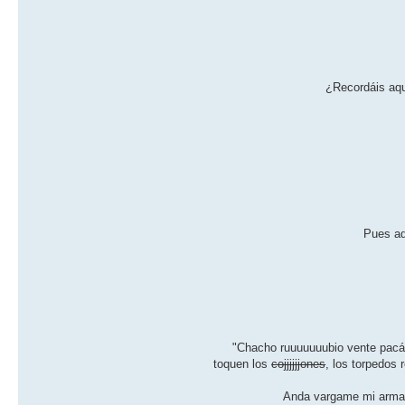
¿Recordáis aque
Pues aqu
"Chacho ruuuuuuubio vente pacá 
toquen los
cojjjjjjones
, los torpedos 
Anda vargame mi arma l