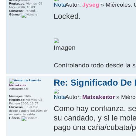
Autor:
Jyseg
» Miércoles, 
Registrado:
Viernes, 05
Mayo 2006, 18:03
Ubicación:
Por ahí...
Locked.
Género:
Controlando todo desde la s
Re: Significado De
Matxakeitor
Administrador
Autor:
Matxakeitor
» Miérc
Mensajes:
1602
Registrado:
Viernes, 03
Febrero 2006, 10:57
Como hay confianza, se
Ubicación:
En el foro,
desde octubre del 2004 sin
encontrar la salida
su candado, y si le mole
Género:
pago una caña/cubata/p