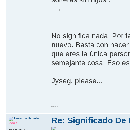
¬¬
No significa nada. Por f
nuevo. Basta con hacer
que eres la única pers
semejante cosa. Eso es 
Jyseg, please...
10 GOTO work
20 RETURN 10
Re: Significado De
Jyseg
Mensajes:
323