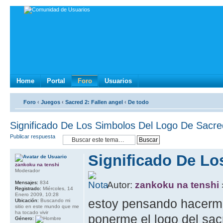
Home
Portal
Foro
Usuarios
Foro
‹
Juegos
‹
Sacred 2: Fallen angel
‹
De todo
Significado De Los Simbolos Del Logo De Sacre
Publicar respuesta
Significado De Lo
zankoku na tenshi
Moderador
Mensajes:
834
Autor:
zankoku na tenshi
Registrado:
Miércoles, 14
Enero 2009, 10:28
estoy pensando hacerme 
Ubicación:
Buscando mi
sitio en este mundo que me
ha tocado vivir
ponerme el logo del sac
Género: