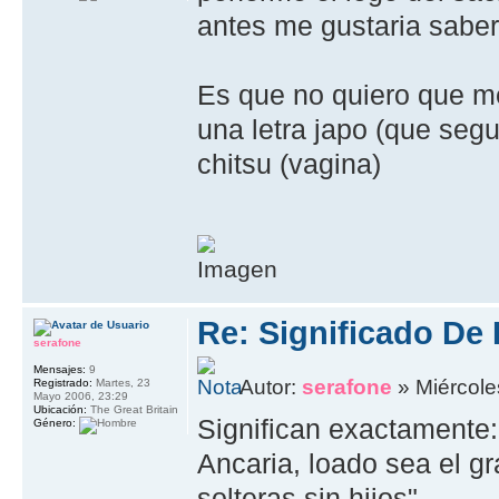
antes me gustaria saber 
Es que no quiero que m
una letra japo (que segun
chitsu (vagina)
Re: Significado De
serafone
Mensajes:
9
Autor:
serafone
» Miércole
Registrado:
Martes, 23
Mayo 2006, 23:29
Ubicación:
The Great Britain
Significan exactamente:
Género:
Ancaria, loado sea el gr
solteras sin hijos".