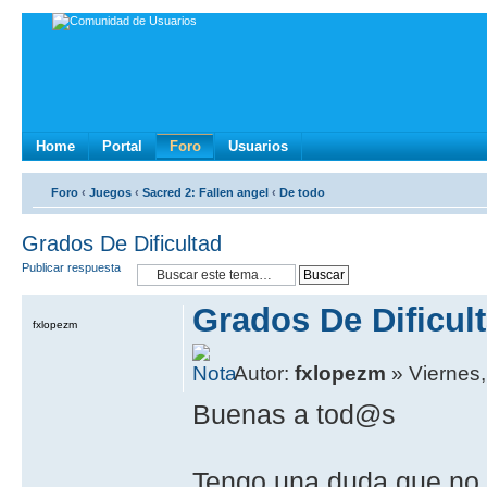
Home
Portal
Foro
Usuarios
Foro
‹
Juegos
‹
Sacred 2: Fallen angel
‹
De todo
Grados De Dificultad
Publicar respuesta
Grados De Dificul
fxlopezm
Autor:
fxlopezm
» Viernes
Buenas a tod@s
Tengo una duda que no 