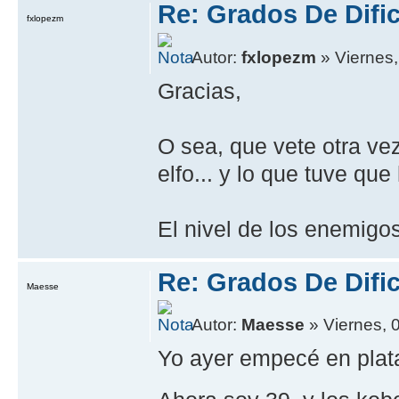
Re: Grados De Difi
fxlopezm
Autor:
fxlopezm
» Viernes
Gracias,
O sea, que vete otra vez
elfo... y lo que tuve q
El nivel de los enemig
Re: Grados De Difi
Maesse
Autor:
Maesse
» Viernes, 
Yo ayer empecé en plat