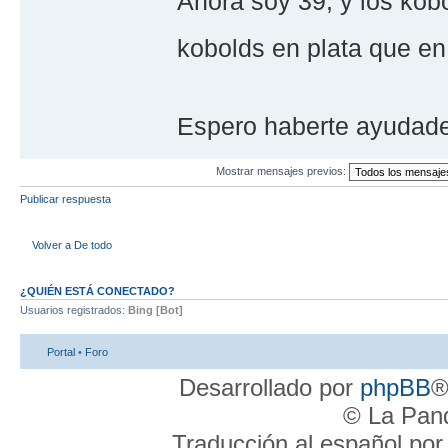
Ahora soy 39, y los ko
kobolds en plata que en
Espero haberte ayudad
Mostrar mensajes previos:
Publicar respuesta
Volver a De todo
¿QUIÉN ESTÁ CONECTADO?
Usuarios registrados:
Bing [Bot]
Portal
•
Foro
Desarrollado por
phpBB
®
© La Pand
Traducción al español po