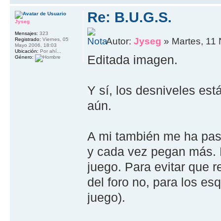
Re: B.U.G.S.
Jyseg
Mensajes:
323
Autor:
Jyseg
» Martes, 11
Registrado:
Viernes, 05
Mayo 2006, 18:03
Ubicación:
Por ahí...
Editada imagen.
Género:
Y sí, los desniveles es
aún.
A mi también me ha pas
y cada vez pegan más. L
juego. Para evitar que 
del foro no, para los e
juego).