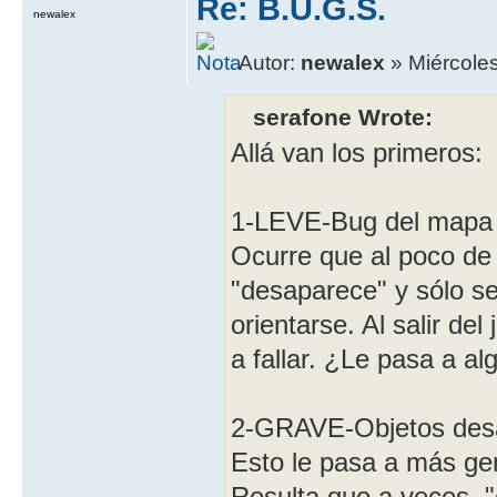
Re: B.U.G.S.
newalex
Autor:
newalex
» Miércole
serafone Wrote:
Allá van los primeros:
1-LEVE-Bug del mapa 
Ocurre que al poco de 
"desaparece" y sólo se
orientarse. Al salir de
a fallar. ¿Le pasa a a
2-GRAVE-Objetos des
Esto le pasa a más gen
Resulta que a veces, "