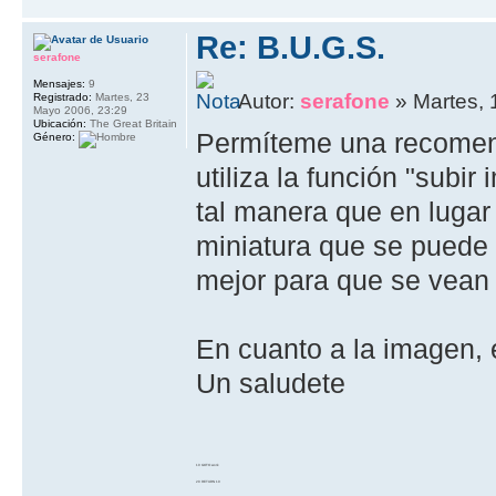
Re: B.U.G.S.
serafone
Mensajes:
9
Autor:
serafone
» Martes, 
Registrado:
Martes, 23
Mayo 2006, 23:29
Ubicación:
The Great Britain
Permíteme una recomend
Género:
utiliza la función "subi
tal manera que en luga
miniatura que se puede 
mejor para que se vean 
En cuanto a la imagen,
Un saludete
10 GOTO work
20 RETURN 10