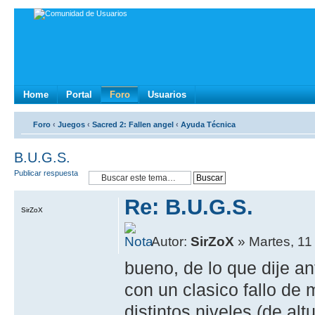
Home
Portal
Foro
Usuarios
Foro
‹
Juegos
‹
Sacred 2: Fallen angel
‹
Ayuda Técnica
B.U.G.S.
Publicar respuesta
Re: B.U.G.S.
SirZoX
Autor:
SirZoX
» Martes, 11
bueno, de lo que dije a
con un clasico fallo de
distintos niveles (de alt