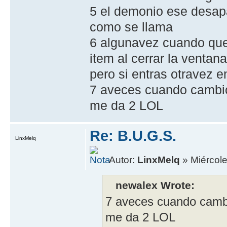
5 el demonio ese desap
como se llama
6 algunavez cuando querr
item al cerrar la ventana
pero si entras otravez e
7 aveces cuando cambio
me da 2 LOL
Re: B.U.G.S.
LinxMelq
Autor:
LinxMelq
» Miércole
newalex Wrote:
7 aveces cuando cambi
me da 2 LOL