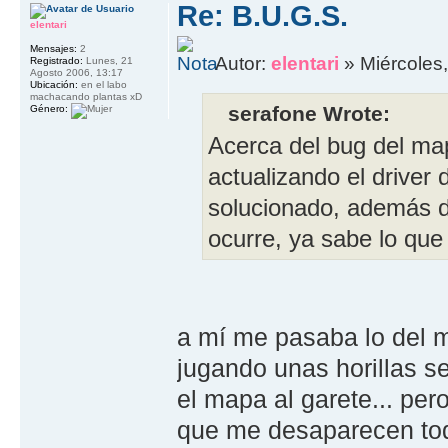
Re: B.U.G.S.
elentari
Mensajes:
2
Autor:
elentari
» Miércoles
Registrado:
Lunes, 21
Agosto 2006, 13:17
Ubicación:
en el labo
machacando plantas xD
serafone Wrote:
Género:
Acerca del bug del map
actualizando el driver
solucionado, además de
ocurre, ya sabe lo que
a mí me pasaba lo del m
jugando unas horillas 
el mapa al garete... pe
que me desaparecen todo