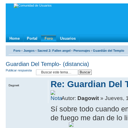
Home
Portal
Foro
Usuarios
Foro
‹
Juegos
‹
Sacred 2: Fallen angel
‹
Personajes
‹
Guardián del Templo
Guardian Del Templo- (distancia)
Publicar respuesta
Re: Guardian Del 
Dagowit
Autor:
Dagowit
» Jueves, 
Sí sobre todo cuando em
de fuego me dan de lo li