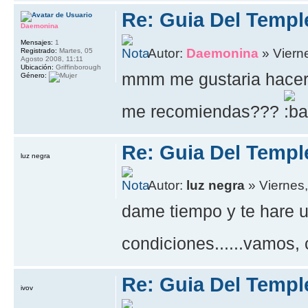
Re: Guia Del Templ
Daemonina
Mensajes:
1
Autor:
Daemonina
» Viern
Registrado:
Martes, 05
Agosto 2008, 11:11
Ubicación:
Griffinborough
mmm me gustaria hacer 
Género:
me recomiendas???
Re: Guia Del Templ
luz negra
Autor:
luz negra
» Viernes,
dame tiempo y te hare 
condiciones......vamos,
Re: Guia Del Templ
ivov