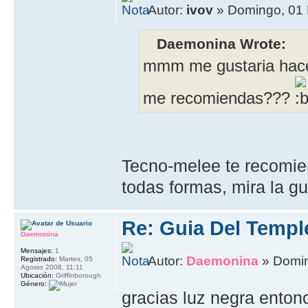
Autor:
ivov
» Domingo, 01 
Daemonina Wrote:
mmm me gustaria hace
me recomiendas???
Tecno-melee te recomien
todas formas, mira la gu
Re: Guia Del Templ
Daemonina
Mensajes:
1
Autor:
Daemonina
» Domin
Registrado:
Martes, 05
Agosto 2008, 11:11
Ubicación:
Griffinborough
Género:
gracias luz negra enton