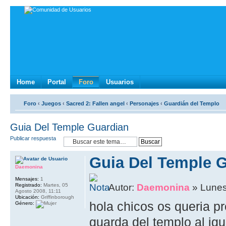
Home
Portal
Foro
Usuarios
Foro
‹
Juegos
‹
Sacred 2: Fallen angel
‹
Personajes
‹
Guardián del Templo
Guia Del Temple Guardian
Publicar respuesta
Guia Del Temple 
Daemonina
Mensajes:
1
Registrado:
Martes, 05
Autor:
Daemonina
» Lunes
Agosto 2008, 11:11
Ubicación:
Griffinborough
hola chicos os queria pr
Género:
guarda del templo al igu