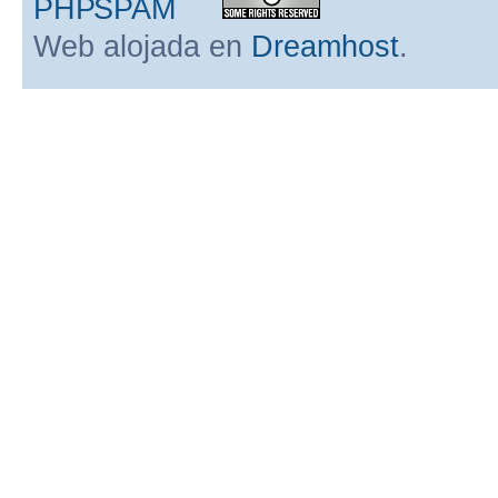
Web alojada en
Dreamhost
.