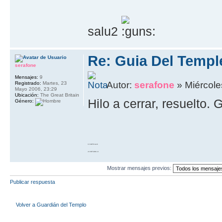
salu2
Re: Guia Del Templ
serafone
Mensajes:
9
Autor:
serafone
» Miércoles
Registrado:
Martes, 23
Mayo 2006, 23:29
Ubicación:
The Great Britain
Hilo a cerrar, resuelto. 
Género:
10 GOTO work
20 RETURN 10
Mostrar mensajes previos:
Publicar respuesta
Volver a Guardián del Templo