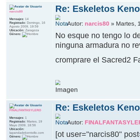
Re: Eskeletos Keno
narcis80
Mensajes:
14
Autor:
narcis80
» Martes, 
Registrado:
Domingo, 16
Agosto 2009, 19:59
Ubicación:
Zaragoza
No esque no tengo lo de 
Género:
ninguna armadura no r
cromprare el Sacred2 F
Re: Eskeletos Keno
FINALFANTASYLERO
Mensajes:
1
Autor:
FINALFANTASYLE
Registrado:
Martes, 19
Mayo 2009, 18:56
Ubicación:
[ot user="narcis80" pos
lapandadelcentollo.com
Género: