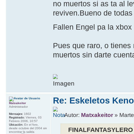
no muertos si as ta al 
reviven.Bueno de todas
Fallen Engel pa la xbo
Pues que raro, o tienes
muertos sin darte cuenta
Re: Eskeletos Keno
Matxakeitor
Administrador
Autor:
Matxakeitor
» Marte
Mensajes:
1602
Registrado:
Viernes, 03
Febrero 2006, 10:57
Ubicación:
En el foro,
FINALFANTASYLERO 
desde octubre del 2004 sin
encontrar la salida