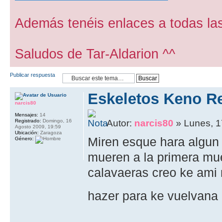
Además tenéis enlaces a todas las
Saludos de Tar-Aldarion ^^
Publicar respuesta
Eskeletos Keno R
narcis80
Mensajes:
14
Registrado:
Domingo, 16
Autor:
narcis80
» Lunes, 1
Agosto 2009, 19:59
Ubicación:
Zaragoza
Miren esque hara algun
Género:
mueren a la primera mue
calavaeras creo ke ami
hazer para ke vuelvana