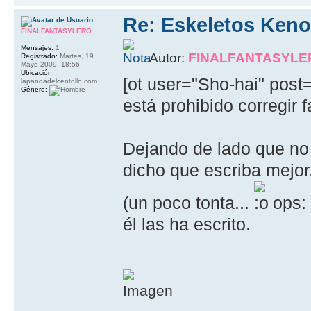
Re: Eskeletos Keno
FINALFANTASYLERO
Mensajes:
1
Autor:
FINALFANTASYLE
Registrado:
Martes, 19
Mayo 2009, 18:56
Ubicación:
[ot user="Sho-hai" pos
lapandadelcentollo.com
Género:
está prohibido corregir f
Dejando de lado que no 
dicho que escriba mejor,
(un poco tonta...
ops:
él las ha escrito.